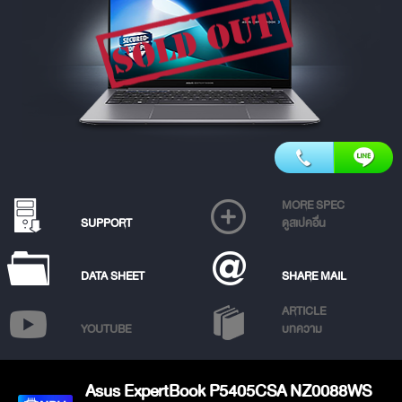
MORE SPEC
SUPPORT
ดูสเปคอื่น
DATA SHEET
SHARE MAIL
ARTICLE
YOUTUBE
บทความ
Asus ExpertBook P5405CSA NZ0088WS