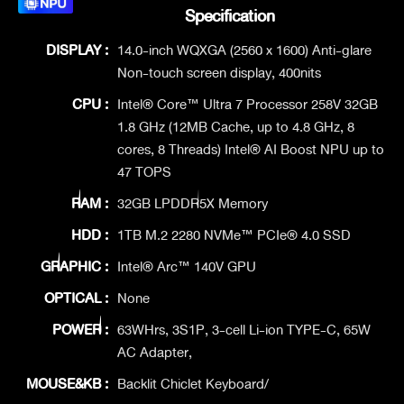
Specification
DISPLAY :
14.0-inch WQXGA (2560 x 1600) Anti-glare
Non-touch screen display, 400nits
CPU :
Intel® Core™ Ultra 7 Processor 258V 32GB
1.8 GHz (12MB Cache, up to 4.8 GHz, 8
cores, 8 Threads) Intel® AI Boost NPU up to
47 TOPS
RAM :
32GB LPDDR5X Memory
HDD :
1TB M.2 2280 NVMe™ PCIe® 4.0 SSD
GRAPHIC :
Intel® Arc™ 140V GPU
OPTICAL :
None
POWER :
63WHrs, 3S1P, 3-cell Li-ion TYPE-C, 65W
AC Adapter,
MOUSE&KB :
Backlit Chiclet Keyboard/