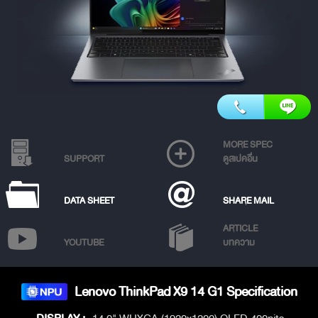
MORE SPEC
SUPPORT
ดูสเปคอื่น
DATA SHEET
SHARE MAIL
ARTICLE
YOUTUBE
บทความ
Lenovo ThinkPad X9 14 G1 Specification