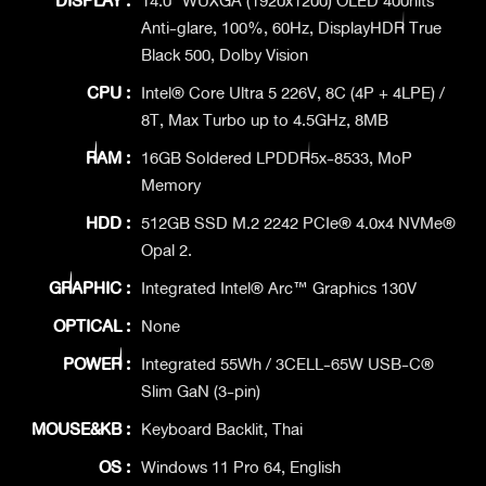
DISPLAY :
14.0" WUXGA (1920x1200) OLED 400nits
Anti-glare, 100%, 60Hz, DisplayHDR True
Black 500, Dolby Vision
CPU :
Intel® Core Ultra 5 226V, 8C (4P + 4LPE) /
8T, Max Turbo up to 4.5GHz, 8MB
RAM :
16GB Soldered LPDDR5x-8533, MoP
Memory
HDD :
512GB SSD M.2 2242 PCIe® 4.0x4 NVMe®
Opal 2.
GRAPHIC :
Integrated Intel® Arc™ Graphics 130V
OPTICAL :
None
POWER :
Integrated 55Wh / 3CELL-65W USB-C®
Slim GaN (3-pin)
MOUSE&KB :
Keyboard Backlit, Thai
OS :
Windows 11 Pro 64, English