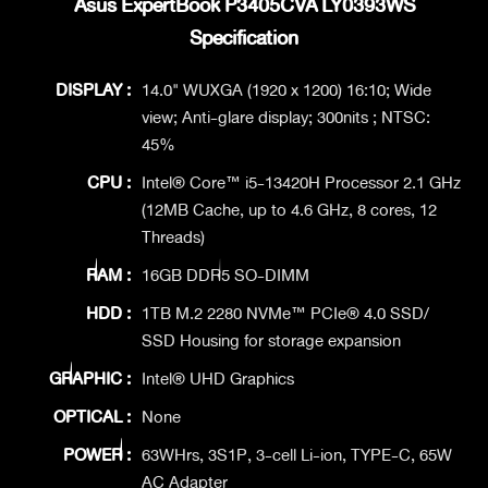
Asus ExpertBook P3405CVA LY0393WS
Specification
DISPLAY :
14.0" WUXGA (1920 x 1200) 16:10; Wide
view; Anti-glare display; 300nits ; NTSC:
45%
CPU :
Intel® Core™ i5-13420H Processor 2.1 GHz
(12MB Cache, up to 4.6 GHz, 8 cores, 12
Threads)
RAM :
16GB DDR5 SO-DIMM
HDD :
1TB M.2 2280 NVMe™ PCIe® 4.0 SSD/
SSD Housing for storage expansion
GRAPHIC :
Intel® UHD Graphics
OPTICAL :
None
POWER :
63WHrs, 3S1P, 3-cell Li-ion, TYPE-C, 65W
AC Adapter