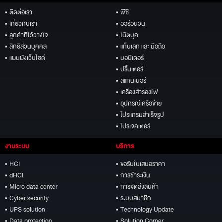
• ติดต่อเรา
• พีซี
• เกี่ยวกับเรา
• ออร์อินวัน
• ลูกค้าที่ไว้วางใจ
• โน๊ตบุค
• สิทธิส่วนบุคคล
• แท็บเลท และ มือถือ
• แผนผังเว็บไซต์
• มอนิเตอร์
• ปริ้นเตอร์
• สแกนเนอร์
• เครื่องสำรองไฟ
• อุปกรณ์เครือข่าย
• โปรแกรมสำเร็จรูป
• โปรเจคเตอร์
งานระบบ
บริการ
• HCI
• ขอรับใบเสนอราคา
• dHCI
• การชำระเงิน
• Micro data center
• การจัดส่งสินค้า
• Cyber security
• ระบบสมาชิก
• UPS solution
• Technology Update
• Data protection
• Solution Corner