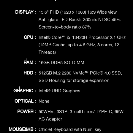
DISPLAY :
15.6" FHD (1920 x 1080) 16:9 Wide view
Anti-glare LED Backlit 300nits NTSC 45%
Screen-to-body ratio 87%
CPU :
Intel® Core™ i5-13420H Processor 2.1 GHz
(12MB Cache, up to 4.6 GHz, 8 cores, 12
Threads)
RAM :
16GB DDR5 SO-DIMM
HDD :
512GB M.2 2280 NVMe™ PCIe® 4.0 SSD,
SSD Housing for storage expansion
GRAPHIC :
Intel® UHD Graphics
OPTICAL :
None
POWER :
50WHrs, 3S1P, 3-cell Li-ion/ TYPE-C, 65W
AC Adapter
MOUSE&KB :
Chiclet Keyboard with Num-key