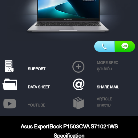
MORE SPEC
SUPPORT
ดูสเปคอื่น
DATA SHEET
SHARE MAIL
ARTICLE
YOUTUBE
บทความ
Asus ExpertBook P1503CVA S71021WS
Specification