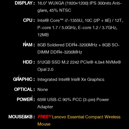
DISPLAY :
16.0" WUXGA (1920×1200) IPS 300nits Anti-
glare, 45% NTSC
CPU :
Intel® Core™ i7-1355U, 10C (2P + 8E) / 12T,
P-core 1.7 / 5.0GHz, E-core 1.2 / 3.7GHz,
12MB
RAM :
8GB Soldered DDR4-3200MHz + 8GB SO-
DIMM DDR4-3200MHz
HDD :
512GB SSD M.2 2242 PCIe® 4.0x4 NVMe®
Opal 2.0
GRAPHIC :
Integrated Intel® Iris® Xe Graphics
OPTICAL :
None
POWER :
65W USB-C 90% PCC (3-pin) Power
Adapter
MOUSE&KB :
FREE!!
Lenovo Essential Compact Wireless
Mouse