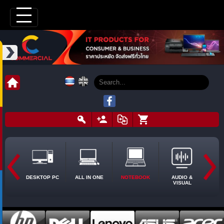
DESKTOP PC
ALL IN ONE
NOTEBOOK
AUDIO &
VISUAL