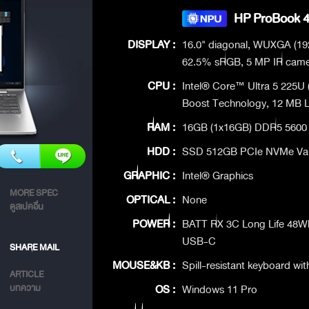
HP ProBook 4 
DISPLAY :
16.0" diagonal, WUXGA (1920
62.5% sRGB, 5 MP IR cam
CPU :
Intel® Core™ Ultra 5 225U 
Boost Technology, 12 MB L3
RAM :
16GB (1x16GB) DDR5 5600
HDD :
SSD 512GB PCIe NVMe Va
GRAPHIC :
Intel® Graphics
MORE SPEC
OPTICAL :
None
ดูสเปคอื่น
POWER :
BATT RX 3C Long Life 48W
USB-C
SHARE MAIL
MOUSE&KB :
Spill-resistant keyboard w
ARTICLE
OS :
Windows 11 Pro
บทความ