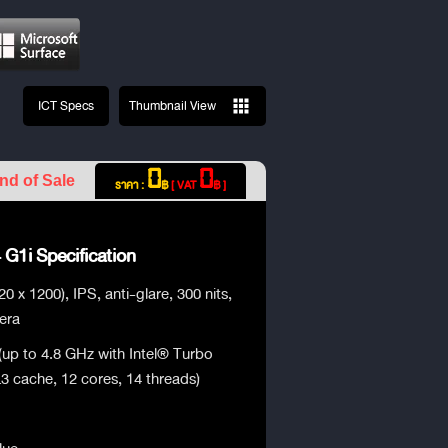
ICT Specs
Thumbnail View
0
0
nd of Sale
ราคา :
฿
[ VAT
฿ ]
G1i Specification
 x 1200), IPS, anti-glare, 300 nits,
era
(up to 4.8 GHz with Intel® Turbo
 cache, 12 cores, 14 threads)