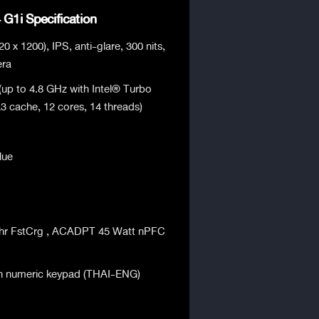
G1i Specification
 x 1200), IPS, anti-glare, 300 nits,
era
(up to 4.8 GHz with Intel® Turbo
 cache, 12 cores, 14 threads)
lue
hr FstCrg , ACADPT 45 Watt nPFC
ith numeric keypad (THAI-ENG)