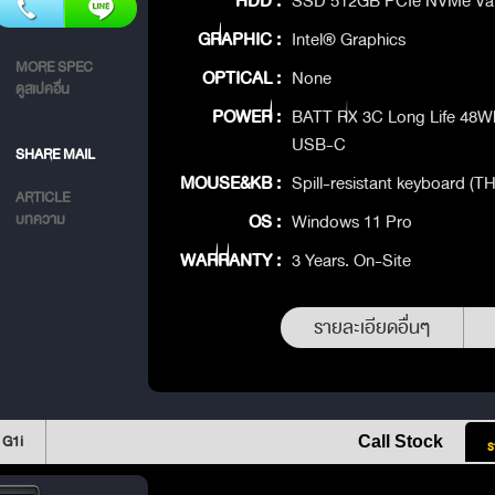
HDD :
SSD 512GB PCIe NVMe Va
GRAPHIC :
Intel® Graphics
MORE SPEC
OPTICAL :
None
ดูสเปคอื่น
POWER :
BATT RX 3C Long Life 48W
USB-C
SHARE MAIL
MOUSE&KB :
Spill-resistant keyboard (
ARTICLE
OS :
Windows 11 Pro
บทความ
WARRANTY :
3 Years. On-Site
รายละเอียดอื่นๆ
 G1i
Call Stock
ร