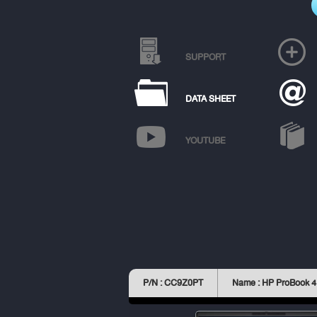
SUPPORT
DATA SHEET
YOUTUBE
P/N : CC9Z0PT
Name : HP ProBook 4