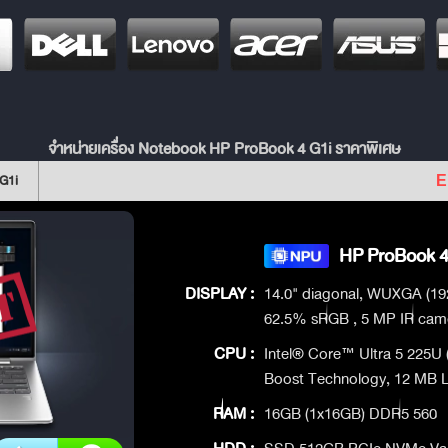
จำหน่ายเครื่อง Notebook HP ProBook 4 G1i ราคาพิเศษ
G1i
E
HP ProBook 4 
DISPLAY :
14.0" diagonal, WUXGA (1920
62.5% sRGB , 5 MP IR cam
CPU :
Intel® Core™ Ultra 5 225U 
Boost Technology, 12 MB L3
RAM :
16GB (1x16GB) DDR5 560