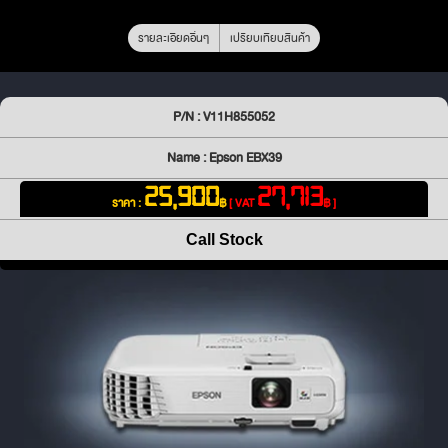
รายละเอียดอื่นๆ
เปรียบเทียบสินค้า
P/N : V11H855052
Name : Epson EBX39
25,900
27,713
ราคา :
฿
[ VAT
฿ ]
Call Stock