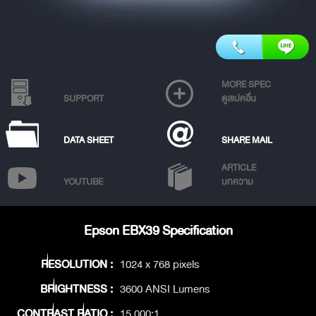
MORE SPEC
SUPPORT
ดูสเปคอื่น
DATA SHEET
SHARE MAIL
ARTICLE
YOUTUBE
บทความ
Epson EBX39 Specification
RESOLUTION :
1024 x 768 pixels
BRIGHTNESS :
3600 ANSI Lumens
CONTRAST RATIO :
15,000:1