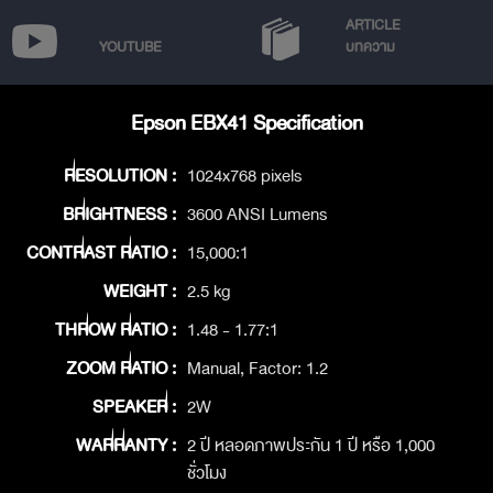
ARTICLE
YOUTUBE
บทความ
Epson EBX41 Specification
RESOLUTION :
1024x768 pixels
BRIGHTNESS :
3600 ANSI Lumens
CONTRAST RATIO :
15,000:1
WEIGHT :
2.5 kg
THROW RATIO :
1.48 - 1.77:1
ZOOM RATIO :
Manual, Factor: 1.2
SPEAKER :
2W
WARRANTY :
2 ปี หลอดภาพประกัน 1 ปี หรือ 1,000
ชั่วโมง