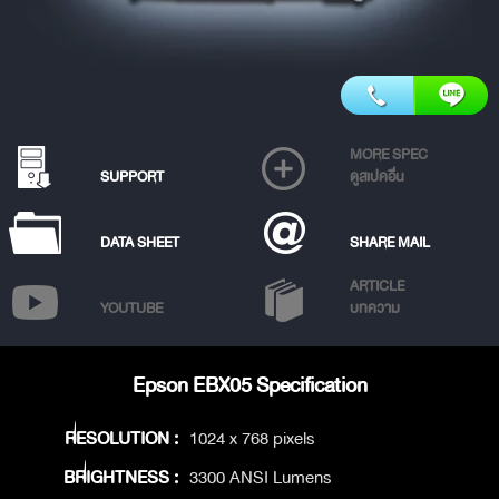
MORE SPEC
SUPPORT
ดูสเปคอื่น
DATA SHEET
SHARE MAIL
ARTICLE
YOUTUBE
บทความ
Epson EBX05 Specification
RESOLUTION :
1024 x 768 pixels
BRIGHTNESS :
3300 ANSI Lumens