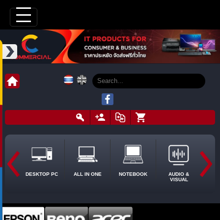
DESKTOP PC
ALL IN ONE
NOTEBOOK
AUDIO &
VISUAL