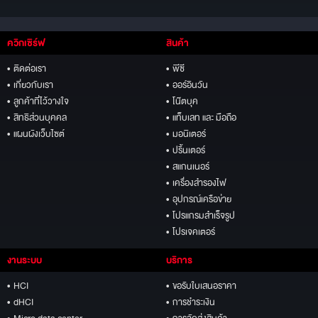
ควิกเซิร์ฟ
สินค้า
• ติดต่อเรา
• พีซี
• เกี่ยวกับเรา
• ออร์อินวัน
• ลูกค้าที่ไว้วางใจ
• โน๊ตบุค
• สิทธิส่วนบุคคล
• แท็บเลท และ มือถือ
• แผนผังเว็บไซต์
• มอนิเตอร์
• ปริ้นเตอร์
• สแกนเนอร์
• เครื่องสำรองไฟ
• อุปกรณ์เครือข่าย
• โปรแกรมสำเร็จรูป
• โปรเจคเตอร์
งานระบบ
บริการ
• HCI
• ขอรับใบเสนอราคา
• dHCI
• การชำระเงิน