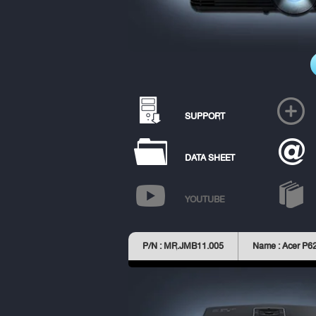
SUPPORT
DATA SHEET
YOUTUBE
P/N : MR.JMB11.005
Name : Acer P6