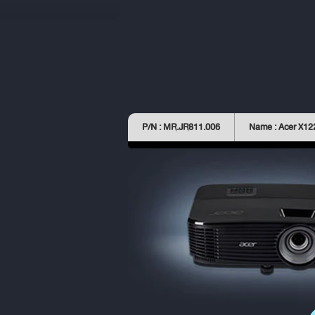
P/N : MR.JR811.006
Name : Acer X1