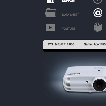
SUPPORT
DATA SHEET
YOUTUBE
P/N : MR.JPF11.006
Name : Acer P55