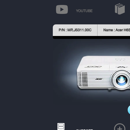
YOUTUBE
P/N : MR.JS311.00C
Name : Acer H6