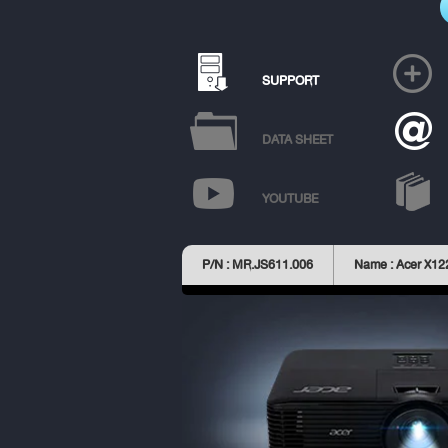
SUPPORT
DATA SHEET
YOUTUBE
P/N : MR.JS611.006
Name : Acer X12