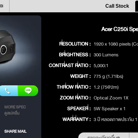
0i
Call Stock
Acer C250i Spec
RESOLUTION :
1920 x 1080 pixels (Co
BRIGHTNESS :
300 Lumens
CONTRAST RATIO :
5,000:1
WEIGHT :
775 g (1.71lbs)
THROW RATIO :
1.2 (75@2m)
ZOOM RATIO :
Optical Zoom 1X
MORE SPEC
SPEAKER :
5W Speaker x 1
ดูสเปคอื่น
WARRANTY :
3 ปี หลอดภาพประกัน 1 ป
SHARE MAIL