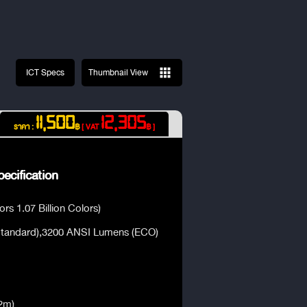
ICT Specs
Thumbnail View
11,500
12,305
ราคา :
฿
[ VAT
฿ ]
ecification
ors 1.07 Billion Colors)
tandard),3200 ANSI Lumens (ECO)
@2m)