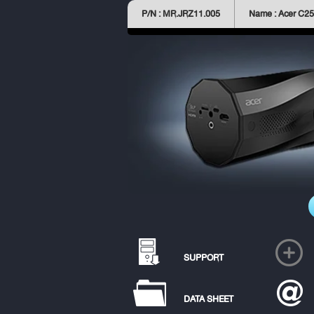
P/N : MR.JRZ11.005
Name : Acer C25
SUPPORT
DATA SHEET