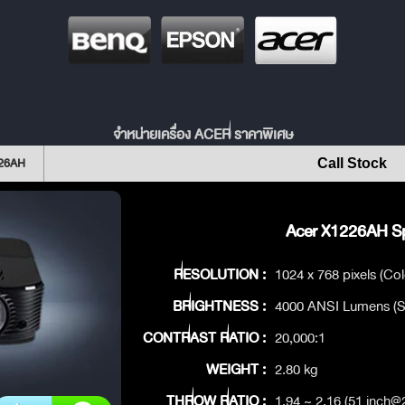
จำหน่ายเครื่อง ACER ราคาพิเศษ
226AH
Call Stock
Acer X1226AH Sp
RESOLUTION :
1024 x 768 pixels (Col
BRIGHTNESS :
4000 ANSI Lumens (S
CONTRAST RATIO :
20,000:1
WEIGHT :
2.80 kg
THROW RATIO :
1.94 ~ 2.16 (51 inch