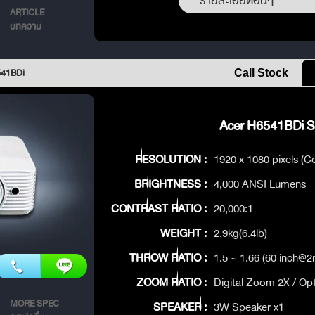
รายละเอียดอื่นๆ
ARTICLE
บทความ
541BDi
Call Stock
Acer H6541BDi Sp
RESOLUTION :
1920 x 1080 pixels (Co
BRIGHTNESS :
4,000 ANSI Lumens
CONTRAST RATIO :
20,000:1
WEIGHT :
2.9kg(6.4lb)
THROW RATIO :
1.5 ~ 1.66 (60 inch@2
ZOOM RATIO :
Digital Zoom 2X / Op
MORE SPEC
SPEAKER :
3W Speaker x1