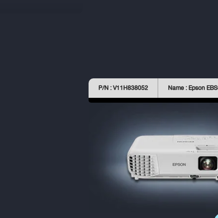
P/N : V11H838052
Name : Epson EB