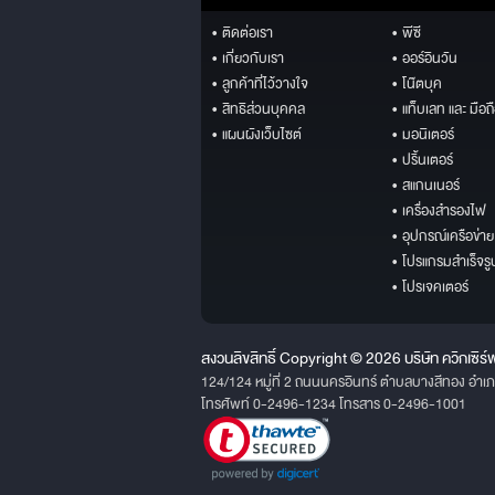
• ติดต่อเรา
• พีซี
• เกี่ยวกับเรา
• ออร์อินวัน
• ลูกค้าที่ไว้วางใจ
• โน๊ตบุค
• สิทธิส่วนบุคคล
• แท็บเลท และ มือถ
• แผนผังเว็บไซต์
• มอนิเตอร์
• ปริ้นเตอร์
• สแกนเนอร์
• เครื่องสำรองไฟ
• อุปกรณ์เครือข่าย
• โปรแกรมสำเร็จรู
• โปรเจคเตอร์
สงวนลิขสิทธิ์ Copyright © 2026 บริษัท ควิกเซิร์
124/124 หมู่ที่ 2 ถนนนครอินทร์ ตำบลบางสีทอง อำเ
โทรศัพท์ 0-2496-1234 โทรสาร 0-2496-1001