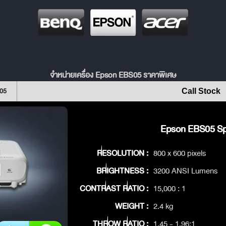
จำหน่ายเครื่อง Epson EBS05 ราคาพิเศษ
S05
Call Stock
Epson EBS05 Spe
RESOLUTION :
800 x 600 pixels
BRIGHTNESS :
3200 ANSI Lumens
CONTRAST RATIO :
15,000 : 1
WEIGHT :
2.4 kg
THROW RATIO :
1.45 - 1.96:1