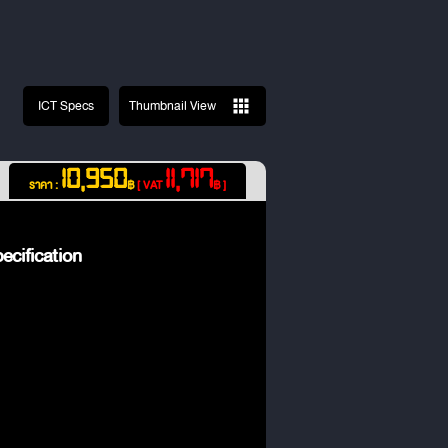
ICT Specs
Thumbnail View
10,950
11,717
ราคา :
฿
[ VAT
฿ ]
cification