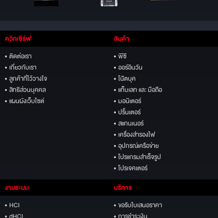
ควิกเซิร์ฟ
สินค้า
• ติดต่อเรา
• พีซี
• เกี่ยวกับเรา
• ออร์อินวัน
• ลูกค้าที่ไว้วางใจ
• โน๊ตบุค
• สิทธิส่วนบุคคล
• แท็บเลท และ มือถือ
• แผนผังเว็บไซต์
• มอนิเตอร์
• ปริ้นเตอร์
• สแกนเนอร์
• เครื่องสำรองไฟ
• อุปกรณ์เครือข่าย
• โปรแกรมสำเร็จรูป
• โปรเจคเตอร์
งานระบบ
บริการ
• HCI
• ขอรับใบเสนอราคา
• dHCI
• การชำระเงิน