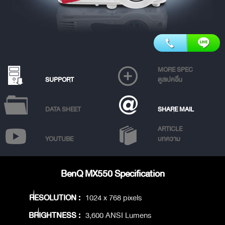
MORE SPEC
SUPPORT
ดูสเปคอื่น
DATA SHEET
SHARE MAIL
ARTICLE
YOUTUBE
บทความ
BenQ MX550 Specification
RESOLUTION :
1024 x 768 pixels
BRIGHTNESS :
3,600 ANSI Lumens