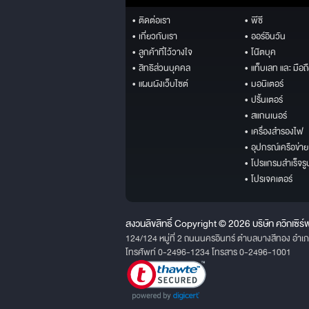
• ติดต่อเรา
• พีซี
• เกี่ยวกับเรา
• ออร์อินวัน
• ลูกค้าที่ไว้วางใจ
• โน๊ตบุค
• สิทธิส่วนบุคคล
• แท็บเลท และ มือถ
• แผนผังเว็บไซต์
• มอนิเตอร์
• ปริ้นเตอร์
• สแกนเนอร์
• เครื่องสำรองไฟ
• อุปกรณ์เครือข่าย
• โปรแกรมสำเร็จรู
• โปรเจคเตอร์
สงวนลิขสิทธิ์ Copyright © 2026 บริษัท ควิกเซิร์
124/124 หมู่ที่ 2 ถนนนครอินทร์ ตำบลบางสีทอง อำเ
โทรศัพท์ 0-2496-1234 โทรสาร 0-2496-1001