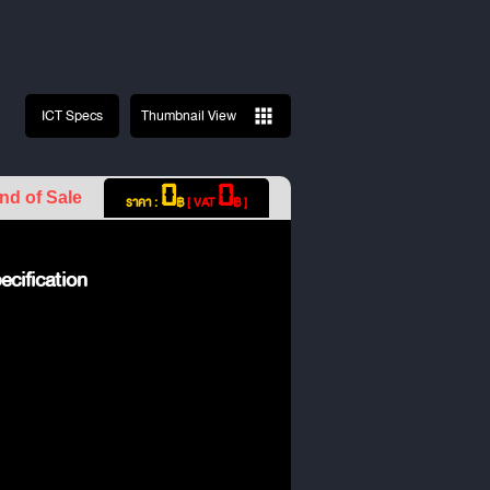
ICT Specs
Thumbnail View
0
0
nd of Sale
ราคา :
฿
[ VAT
฿ ]
cification