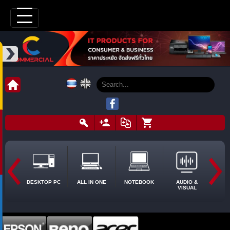
DESKTOP PC
ALL IN ONE
NOTEBOOK
AUDIO &
VISUAL