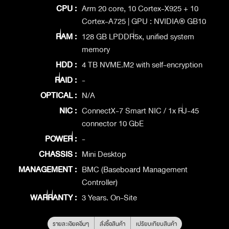
CPU :
Arm 20 core, 10 Cortex-X925 + 10
Cortex-A725 | GPU : NVIDIA® GB10
RAM :
128 GB LPDDR5x, unified system
memory
HDD :
4 TB NVME.M2 with self-encryption
RAID :
-
OPTICAL :
N/A
NIC :
ConnectX-7 Smart NIC / 1x RJ-45
connector 10 GbE
POWER :
-
CHASSIS :
Mini Desktop
MANAGEMENT :
BMC (Baseboard Management
Controller)
WARRANTY :
3 Years. On-Site
รายละเอียดอื่นๆ
สั่งซื้อสินค้า
เปรียบเทียบสินค้า