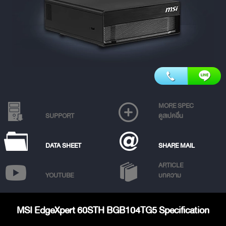
MORE SPEC
SUPPORT
ดูสเปคอื่น
DATA SHEET
SHARE MAIL
ARTICLE
YOUTUBE
บทความ
MSI EdgeXpert 60STH BGB104TG5 Specification