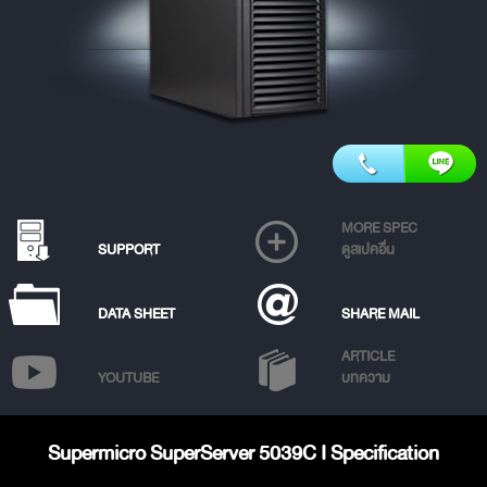
MORE SPEC
SUPPORT
ดูสเปคอื่น
DATA SHEET
SHARE MAIL
ARTICLE
YOUTUBE
บทความ
Supermicro SuperServer 5039C I Specification