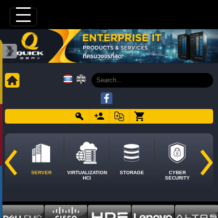
SERVER
VIRTUALIZATION
STORAGE
CYBER
HCI
SECURITY