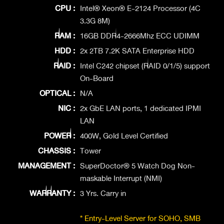
CPU :
Intel® Xeon® E-2124 Processor (4C
3.3G 8M)
RAM :
16GB DDR4-2666Mhz ECC UDIMM
HDD :
2x 2TB 7.2K SATA Enterprise HDD
RAID :
Intel C242 chipset (RAID 0/1/5) support
On-Board
OPTICAL :
N/A
NIC :
2x GbE LAN ports, 1 dedicated IPMI
LAN
POWER :
400W, Gold Level Certified
CHASSIS :
Tower
MANAGEMENT :
SuperDoctor® 5 Watch Dog Non-
maskable Interrupt (NMI)
WARRANTY :
3 Yrs. Carry in
* Entry-Level Server for SOHO, SMB