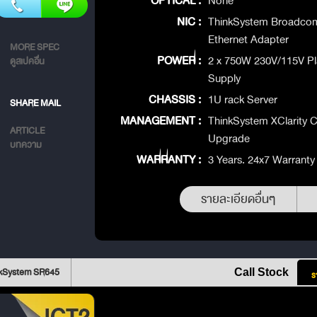
OPTICAL :
None
NIC :
ThinkSystem Broadco
Ethernet Adapter
MORE SPEC
POWER :
2 x 750W 230V/115V P
ดูสเปคอื่น
Supply
CHASSIS :
1U rack Server
SHARE MAIL
MANAGEMENT :
ThinkSystem XClarity C
ARTICLE
Upgrade
บทความ
WARRANTY :
3 Years. 24x7 Warranty
รายละเอียดอื่นๆ
nkSystem SR645
Call Stock
ร