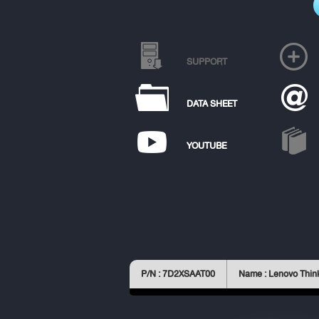
SUPPORT
DATA SHEET
YOUTUBE
P/N : 7D2XSAAT00
Name : Lenovo Thi