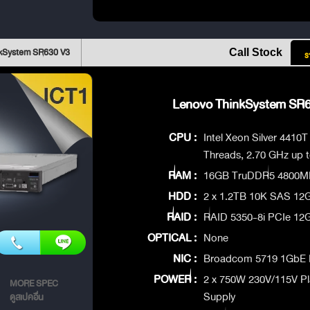
nkSystem SR630 V3
Call Stock
ร
Lenovo ThinkSystem SR63
CPU :
Intel Xeon Silver 4410
Threads, 2.70 GHz up 
RAM :
16GB TruDDR5 4800M
HDD :
2 x 1.2TB 10K SAS 12
RAID :
RAID 5350-8i PCIe 12
OPTICAL :
None
NIC :
Broadcom 5719 1GbE R
POWER :
2 x 750W 230V/115V P
MORE SPEC
Supply
ดูสเปคอื่น