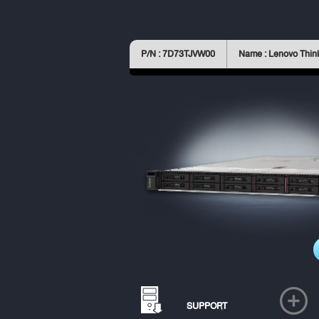
P/N : 7D73TJVW00
Name : Lenovo Thi
SUPPORT