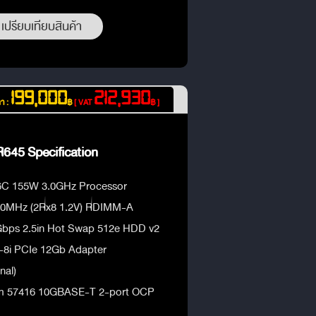
เปรียบเทียบสินค้า
199,000
212,930
า :
฿
[ VAT
฿ ]
645 Specification
6C 155W 3.0GHz Processor
00MHz (2Rx8 1.2V) RDIMM-A
Gbps 2.5in Hot Swap 512e HDD v2
-8i PCIe 12Gb Adapter
nal)
m 57416 10GBASE-T 2-port OCP