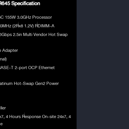
645 Specification
6C 155W 3.0GHz Processor
00MHz (2Rx8 1.2V) RDIMM-A
6Gbps 2.5in Multi Vendor Hot Swap
b Adapter
nal)
ASE-T 2-port OCP Ethernet
latinum Hot-Swap Gen2 Power
ler
x7, 4 Hours Response On-site 24x7, 4
te