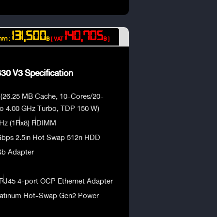
131,500
140,705
าคา :
฿
[ VAT
฿ ]
0 V3 Specification
T (26.25 MB Cache, 10-Cores/20-
to 4.00 GHz Turbo, TDP 150 W)
Hz (1Rx8) RDIMM
Gbps 2.5in Hot Swap 512n HDD
Gb Adapter
J45 4-port OCP Ethernet Adapter
latinum Hot-Swap Gen2 Power