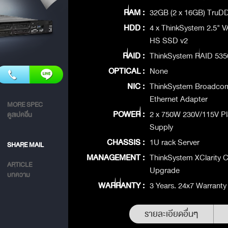
RAM :
32GB (2 x 16GB) TruD
HDD :
4 x ThinkSystem 2.5" 
HS SSD v2
RAID :
ThinkSystem RAID 535
OPTICAL :
None
NIC :
ThinkSystem Broadco
Ethernet Adapter
MORE SPEC
POWER :
2 x 750W 230V/115V P
ดูสเปคอื่น
Supply
CHASSIS :
1U rack Server
SHARE MAIL
MANAGEMENT :
ThinkSystem XClarity C
ARTICLE
Upgrade
บทความ
WARRANTY :
3 Years. 24x7 Warranty
รายละเอียดอื่นๆ