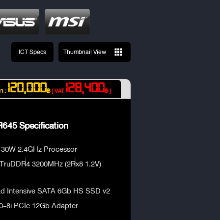
ICT Specs
Thumbnail View
120,000
128,400
า :
฿
[ VAT
฿ ]
645 Specification
30W 2.4GHz Processor
 TruDDR4 3200MHz (2Rx8 1.2V)
ad Intensive SATA 6Gb HS SSD v2
0-8i PCIe 12Gb Adapter