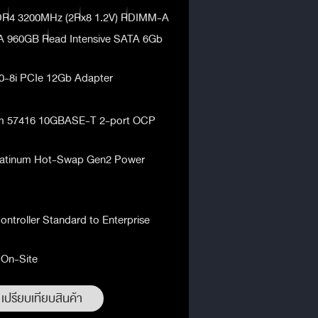
DR4 3200MHz (2Rx8 1.2V) RDIMM-A
VA 960GB Read Intensive SATA 6Gb
0-8i PCIe 12Gb Adapter
m 57416 10GBASE-T 2-port OCP
latinum Hot-Swap Gen2 Power
ontroller Standard to Enterprise
 On-Site
เปรียบเทียบสินค้า