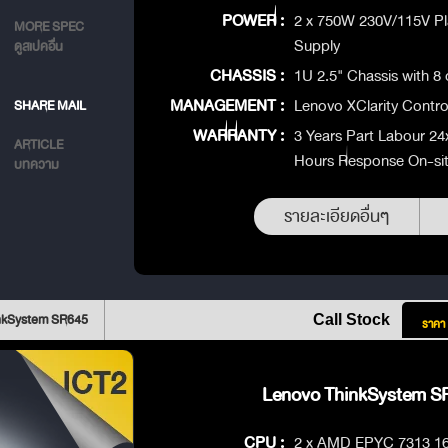
POWER :
2 x 750W 230V/115V P
MORE SPEC
Supply
ดูสเปคอื่น
CHASSIS :
1U 2.5" Chassis with 8
MANAGEMENT :
Lenovo XClarity Control
SHARE MAIL
WARRANTY :
3 Years Part Labour 24
ARTICLE
Hours Response On-si
บทความ
รายละเอียดอื่นๆ
nkSystem SR645
Call Stock
ราคา
Lenovo ThinkSystem SR
CPU :
2 x AMD EPYC 7313 1