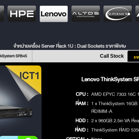
จำหน่ายเครื่อง Server Rack 1U : Dual Sockets ราคาพิเศษ
nkSystem SR645
Call Stock
ราค
Lenovo ThinkSystem SR
CPU :
AMD EPYC 7303 16C 1
RAM :
1 x ThinkSystem 16GB
RDIMM-A
HDD :
2 x 960GB 2.5in VA Re
RAID :
ThinkSystem RAID 535