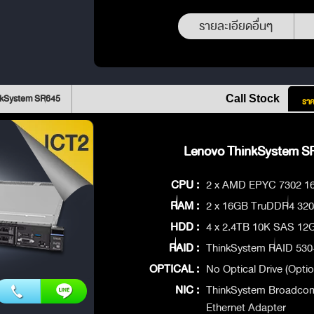
รายละเอียดอื่นๆ
nkSystem SR645
Call Stock
ราค
Lenovo ThinkSystem SR
CPU :
2 x AMD EPYC 7302 1
RAM :
2 x 16GB TruDDR4 32
HDD :
4 x 2.4TB 10K SAS 12
RAID :
ThinkSystem RAID 530
OPTICAL :
No Optical Drive (Optio
NIC :
ThinkSystem Broadco
Ethernet Adapter