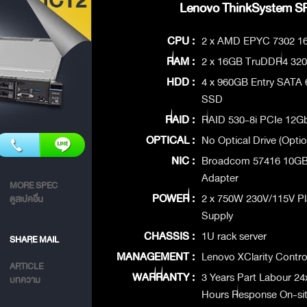
Lenovo ThinkSystem SR
CPU :
2 x AMD EPYC 7302 1
RAM :
2 x 16GB TruDDR4 32
HDD :
4 x 960GB Entry SATA 
SSD
RAID :
RAID 530-8i PCIe 12G
OPTICAL :
No Optical Drive (Optio
NIC :
Broadcom 57416 10GB
Adapter
MORE SPEC
POWER :
2 x 750W 230V/115V P
ดูสเปคอื่น
Supply
CHASSIS :
1U rack server
SHARE MAIL
MANAGEMENT :
Lenovo XClarity Control
ARTICLE
WARRANTY :
3 Years Part Labour 24
บทความ
Hours Response On-si