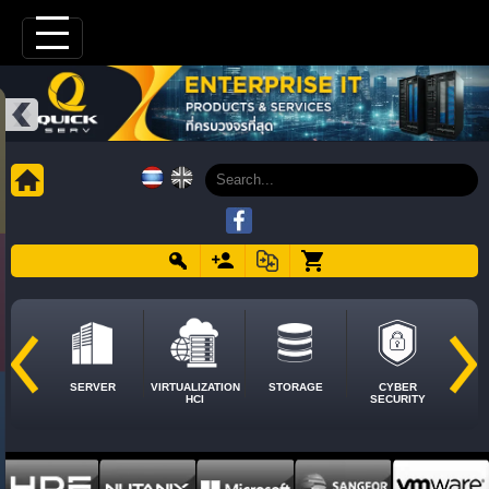
SERVER
VIRTUALIZATION
STORAGE
CYBER
HCI
SECURITY