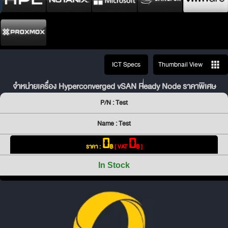
ICT Specs
Thumbnail View
จำหน่ายเครื่อง Hyperconverged vSAN Ready Node ราคาพิเศษ
P/N : Test
Name : Test
0
0
ราคา :
฿
[ VAT
฿ ]
In Stock