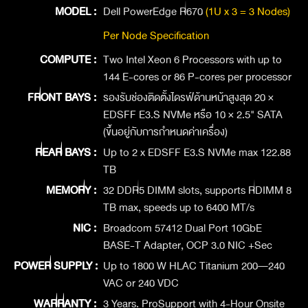
MODEL :
Dell PowerEdge R670
(1U x 3 = 3 Nodes)
Per Node Specification
COMPUTE :
Two Intel Xeon 6 Processors with up to
144 E-cores or 86 P-cores per processor
FRONT BAYS :
รองรับช่องติดตั้งไดรฟ์ด้านหน้าสูงสุด 20 ×
EDSFF E3.S NVMe หรือ 10 × 2.5" SATA
(ขึ้นอยู่กับการกำหนดค่าเครื่อง)
REAR BAYS :
Up to 2 x EDSFF E3.S NVMe max 122.88
TB
MEMORY :
32 DDR5 DIMM slots, supports RDIMM 8
TB max, speeds up to 6400 MT/s
NIC :
Broadcom 57412 Dual Port 10GbE
BASE-T Adapter, OCP 3.0 NIC +Sec
POWER SUPPLY :
Up to 1800 W HLAC Titanium 200—240
VAC or 240 VDC
WARRANTY :
3 Years. ProSupport with 4-Hour Onsite