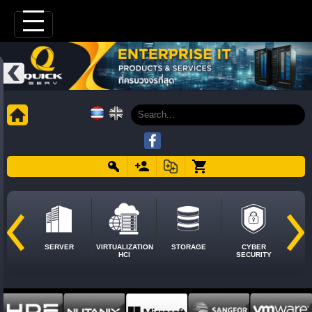
SERVER
VIRTUALIZATION
STORAGE
CYBER
HCI
SECURITY