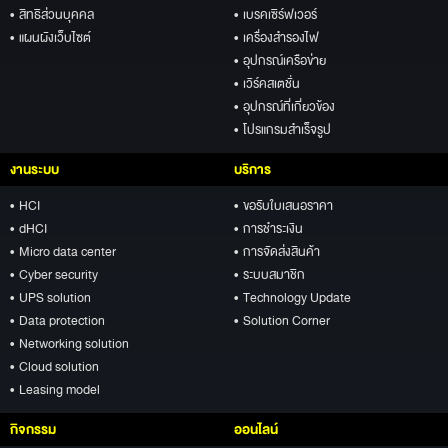
• สิทธิส่วนบุคคล
• เบรคเซิร์ฟเวอร์
• แผนผังเว็บไซต์
• เครื่องสำรองไฟ
• อุปกรณ์เครือข่าย
• เวิร์คสเตชั่น
• อุปกรณ์ที่เกี่ยวข้อง
• โปรแกรมสำเร็จรูป
งานระบบ
บริการ
• HCI
• ขอรับใบเสนอราคา
• dHCI
• การชำระเงิน
• Micro data center
• การจัดส่งสินค้า
• Cyber security
• ระบบสมาชิก
• UPS solution
• Technology Update
• Data protection
• Solution Corner
• Networking solution
• Cloud solution
• Leasing model
กิจกรรม
ออนไลน์