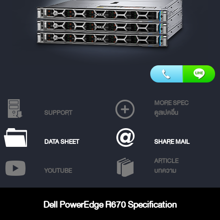
MORE SPEC
SUPPORT
ดูสเปคอื่น
DATA SHEET
SHARE MAIL
ARTICLE
YOUTUBE
บทความ
Dell PowerEdge R670 Specification