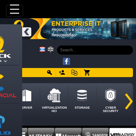
SERVER
VIRTUALIZATION
STORAGE
CYBER
HCI
SECURITY