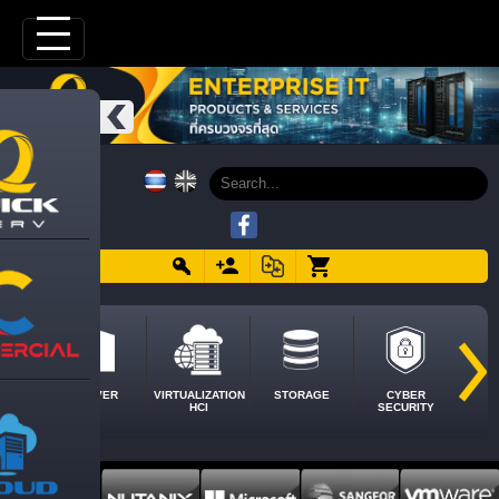
SERVER
VIRTUALIZATION
STORAGE
CYBER
HCI
SECURITY