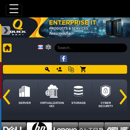
SERVER
VIRTUALIZATION
STORAGE
CYBER
HCI
SECURITY