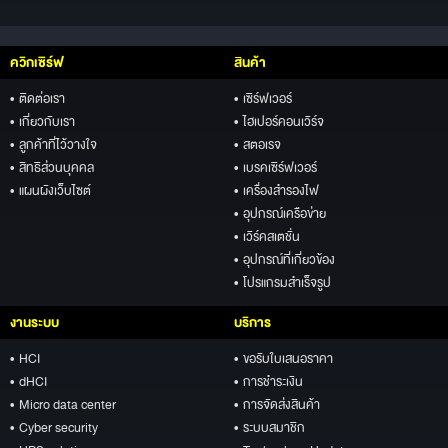
ควิกเซิร์ฟ
สินค้า
• ติดต่อเรา
• เซิร์ฟเวอร์
• เกี่ยวกับเรา
• ไฮเปอร์คอนเวิร์จ
• ลูกค้าที่ไว้วางใจ
• สตอเรจ
• สิทธิส่วนบุคคล
• เบรคเซิร์ฟเวอร์
• แผนผังเว็บไซต์
• เครื่องสำรองไฟ
• อุปกรณ์เครือข่าย
• เวิร์คสเตชั่น
• อุปกรณ์ที่เกี่ยวข้อง
• โปรแกรมสำเร็จรูป
งานระบบ
บริการ
• HCI
• ขอรับใบเสนอราคา
• dHCI
• การชำระเงิน
• Micro data center
• การจัดส่งสินค้า
• Cyber security
• ระบบสมาชิก