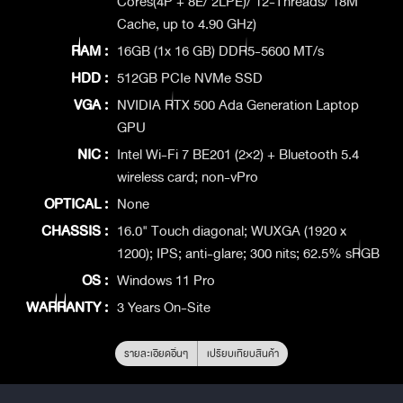
Cores(4P + 8E/ 2LPE)/ 12-Threads/ 18M
Cache, up to 4.90 GHz)
RAM :
16GB (1x 16 GB) DDR5-5600 MT/s
HDD :
512GB PCIe NVMe SSD
VGA :
NVIDIA RTX 500 Ada Generation Laptop
GPU
NIC :
Intel Wi-Fi 7 BE201 (2×2) + Bluetooth 5.4
wireless card; non-vPro
OPTICAL :
None
CHASSIS :
16.0" Touch diagonal; WUXGA (1920 x
1200); IPS; anti-glare; 300 nits; 62.5% sRGB
OS :
Windows 11 Pro
WARRANTY :
3 Years On-Site
รายละเอียดอื่นๆ
เปรียบเทียบสินค้า