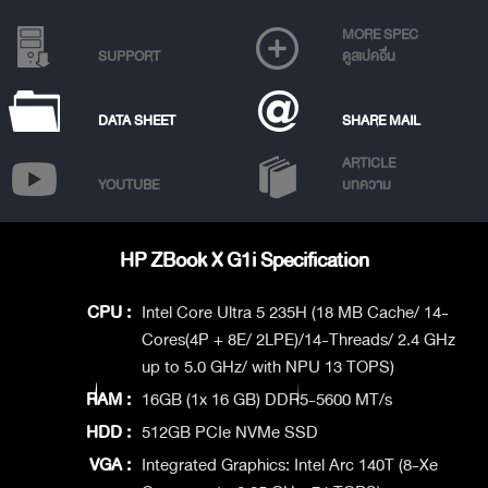
MORE SPEC
SUPPORT
ดูสเปคอื่น
DATA SHEET
SHARE MAIL
ARTICLE
YOUTUBE
บทความ
HP ZBook X G1i Specification
CPU :
Intel Core Ultra 5 235H (18 MB Cache/ 14-
Cores(4P + 8E/ 2LPE)/14-Threads/ 2.4 GHz
up to 5.0 GHz/ with NPU 13 TOPS)
RAM :
16GB (1x 16 GB) DDR5-5600 MT/s
HDD :
512GB PCIe NVMe SSD
VGA :
Integrated Graphics: Intel Arc 140T (8-Xe