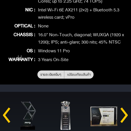
Cores; up to 2.25 GHz; 74 TOPS)
NIC :
Intel Wi-Fi 6E AX211 (2×2) + Bluetooth 5.3
wireless card; vPro
OPTICAL :
None
CHASSIS :
16.0" Non-Touch, diagonal; WUXGA (1920 x
1200); IPS; anti-glare; 300 nits; 45% NTSC
OS :
Windows 11 Pro
WARRANTY :
3 Years On-Site
รายละเอียดอื่นๆ
เปรียบเทียบสินค้า