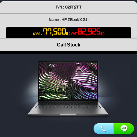
P/N : C2RR7PT
Name : HP ZBook X G1i
77,500
82,925
ราคา :
฿
[ VAT
฿ ]
Call Stock