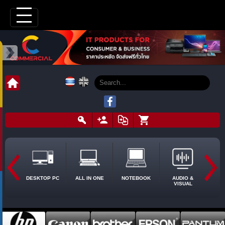
DESKTOP PC
ALL IN ONE
NOTEBOOK
AUDIO &
VISUAL