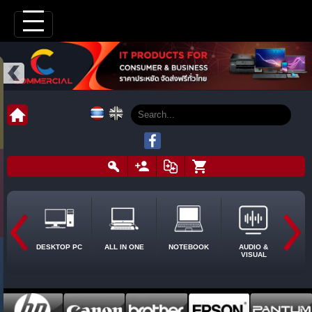
DESKTOP PC
ALL IN ONE
NOTEBOOK
AUDIO &
VISUAL