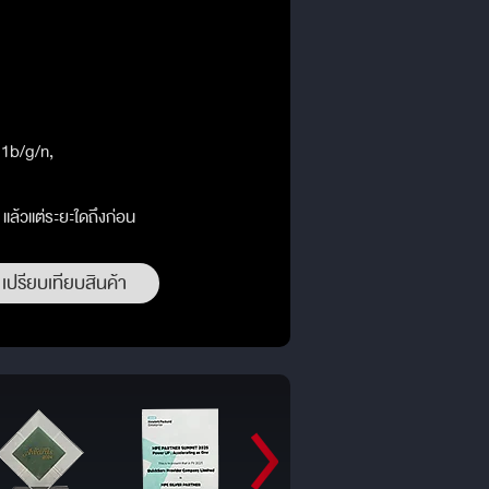
11b/g/n,
 แล้วแต่ระยะใดถึงก่อน
เปรียบเทียบสินค้า