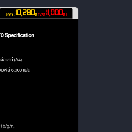
10,280
11,000
ราคา :
฿
[ VAT
฿ ]
 Specification
นต่อนาที (A4)
มพ์สี 6,000 แผ่น
11b/g/n,