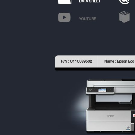
DATA SHEET
YOUTUBE
P/N : C11CJ89502
Name : Epson Eco