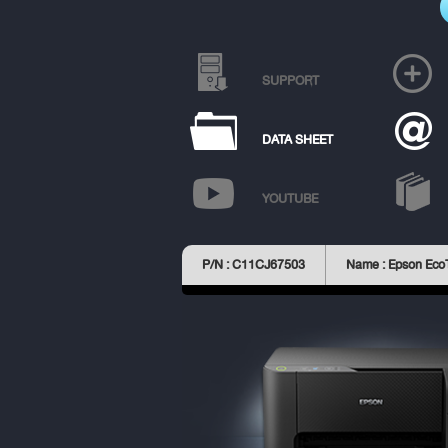
SUPPORT
DATA SHEET
YOUTUBE
P/N : C11CJ67503
Name : Epson Eco