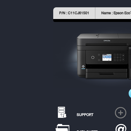
P/N : C11CJ61501
Name : Epson Eco
SUPPORT