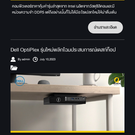
คอมพิวเตอร์ราคาคุ้มค่ารุ่นล่าสุดจาก Intel ผลิตจากวัสดุซิลิคอนและมี
หน่วยความจำ DDR5 แต่ถึงอย่างนั้นก็ไม่ได้มีอะไรแปลกใหม่ให้น่าตื่นเต้น
อ่านรายละเอียด
Dell OptiPlex รุ่นใหม่พลิกโฉมประสบการณ์เดสก์ท็อป
By admin
July 10,2023