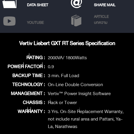
DATA SHEET
SHARE MAIL
ARTICLE
YOUTUBE
บทความ
Vertiv Liebert GXT RT Series Specification
RATING :
2000VA/ 1800Watts
POWER FACTOR :
0.9
BACKUP TIME :
3 min. Full Load
TECHNOLOGY :
On-Line Double Conversion
MANAGEMENT :
Vertiv™ Power Insight Software
CHASSIS :
Rack or Tower
WARRANTY :
3 Yrs. On-Site Replacement Warranty,
not include rural area and Pattani, Ya-
La, Narathiwas