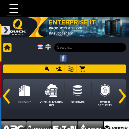
SERVER
VIRTUALIZATION
STORAGE
CYBER
HCI
SECURITY