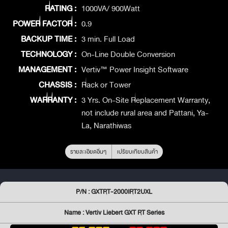
RATING :
1000VA/ 900Watt
POWER FACTOR :
0.9
BACKUP TIME :
3 min. Full Load
TECHNOLOGY :
On-Line Double Conversion
MANAGEMENT :
Vertiv™ Power Insight Software
CHASSIS :
Rack or Tower
WARRANTY :
3 Yrs. On-Site Replacement Warranty,
not include rural area and Pattani, Ya-
La, Narathiwas
รายละเอียดอื่นๆ
เปรียบเทียบสินค้า
P/N : GXTRT-2000IRT2UXL
Name : Vertiv Liebert GXT RT Series