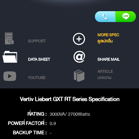
MORE SPEC
SUPPORT
ดูสเปคอื่น
DATA SHEET
SHARE MAIL
ARTICLE
YOUTUBE
บทความ
Vertiv Liebert GXT RT Series Specification
RATING :
3000VA/ 2700Watts
POWER FACTOR :
0.9
BACKUP TIME :
-