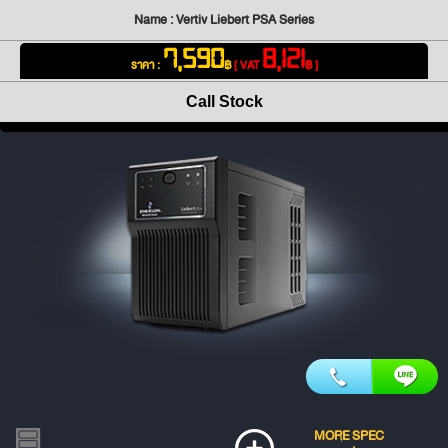
Name : Vertiv Liebert PSA Series
7,590
8,121
ราคา :
฿
[ VAT
฿ ]
Call Stock
MORE SPEC