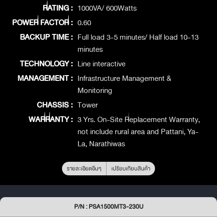
RATING :
1000VA/ 600Watts
POWER FACTOR :
0.60
BACKUP TIME :
Full load 3-5 minutes/ Half load 10-13
minutes
TECHNOLOGY :
Line interactive
MANAGEMENT :
Infrastructure Management &
Monitoring
CHASSIS :
Tower
WARRANTY :
3 Yrs. On-Site Replacement Warranty,
not include rural area and Pattani, Ya-
La, Narathiwas
รายละเอียดอื่นๆ
เปรียบเทียบสินค้า
P/N : PSA1500MT3-230U