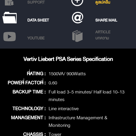
SUPPORT
ดูสเปคอื่น
DATA SHEET
SHARE MAIL
ARTICLE
YOUTUBE
บทความ
Vertiv Liebert PSA Series Specification
RATING :
1500VA/ 900Watts
POWER FACTOR :
0.60
BACKUP TIME :
Full load 3-5 minutes/ Half load 10-13
minutes
TECHNOLOGY :
Line interactive
MANAGEMENT :
Infrastructure Management &
Monitoring
CHASSIS :
Tower