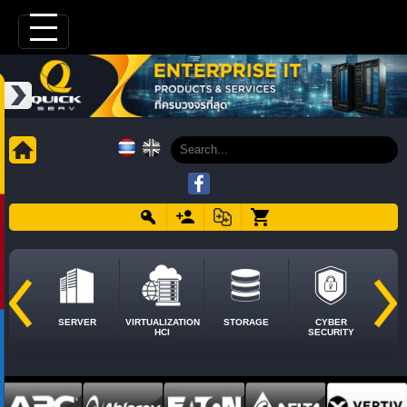
SERVER
VIRTUALIZATION
STORAGE
CYBER
HCI
SECURITY