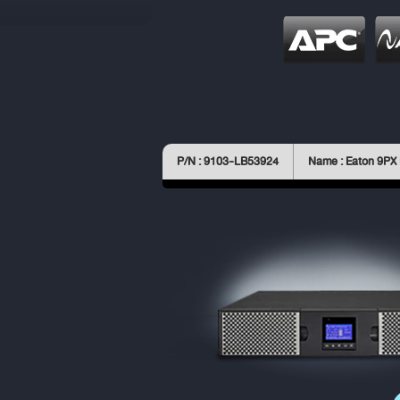
P/N : 9103-LB53924
Name : Eaton 9PX 