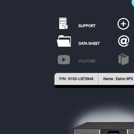
SUPPORT
DATA SHEET
YOUTUBE
P/N : 9103-LB73949
Name : Eaton 9PX 