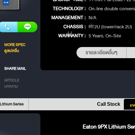
TECHNOLOGY :
On-line double convers
MANAGEMENT :
N/A
CHASSIS :
RT2U (tower/rack 2U)
WARRANTY :
5 Years. On-Site
MORE SPEC
ดูสเปคอื่น
รายละเอียดอื่นๆ
SHARE MAIL
ARTICLE
บทความ
Lithium Series
Call Stock
ราค
Eaton 9PX Lithium Seri