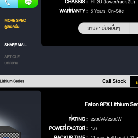
CHASSIS :
RT2U (tower/rack 2U)
WARRANTY :
5 Years. On-Site
MORE SPEC
ดูสเปคอื่น
รายละเอียดอื่นๆ
SHARE MAIL
ARTICLE
บทความ
Lithium Series
Call Stock
ร
Eaton 9PX Lithium Seri
RATING :
2200VA/2200W
POWER FACTOR :
1.0
BACKUP TIME :
11 min. Full Load / 22 