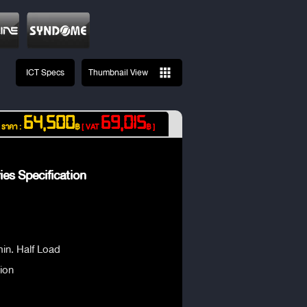
ICT Specs
Thumbnail View
64,500
69,015
ราคา :
฿
[ VAT
฿ ]
es Specification
min. Half Load
ion