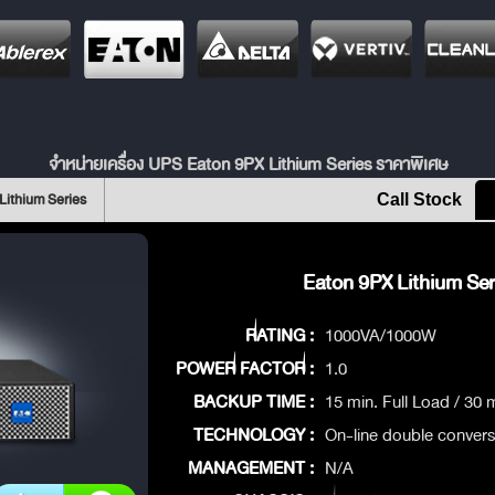
จำหน่ายเครื่อง UPS Eaton 9PX Lithium Series ราคาพิเศษ
Lithium Series
Call Stock
Eaton 9PX Lithium Seri
RATING :
1000VA/1000W
POWER FACTOR :
1.0
BACKUP TIME :
15 min. Full Load / 30 
TECHNOLOGY :
On-line double convers
MANAGEMENT :
N/A