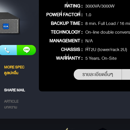
RATING :
3000VA/3000W
POWER FACTOR :
1.0
BACKUP TIME :
8 min. Full Load / 16 m
TECHNOLOGY :
On-line double convers
MANAGEMENT :
N/A
CHASSIS :
RT2U (tower/rack 2U)
WARRANTY :
5 Years. On-Site
MORE SPEC
ดูสเปคอื่น
รายละเอียดอื่นๆ
SHARE MAIL
ARTICLE
บทความ