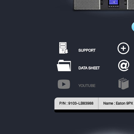
SUPPORT
DATA SHEET
YOUTUBE
P/N : 9103-LB83988
Name : Eaton 9PX 