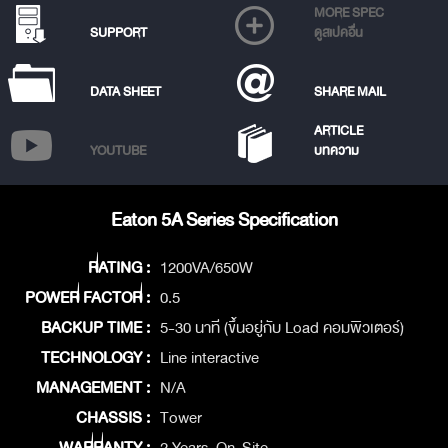
MORE SPEC
SUPPORT
ดูสเปคอื่น
DATA SHEET
SHARE MAIL
ARTICLE
YOUTUBE
บทความ
Eaton 5A Series Specification
RATING :
1200VA/650W
POWER FACTOR :
0.5
BACKUP TIME :
5-30 นาที (ขึ้นอยู่กับ Load คอมพิวเตอร์)
TECHNOLOGY :
Line interactive
MANAGEMENT :
N/A
CHASSIS :
Tower
WARRANTY :
2 Years. On-Site