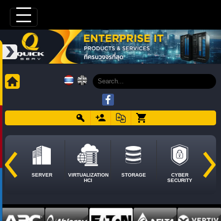
SERVER
VIRTUALIZATION
STORAGE
CYBER
HCI
SECURITY