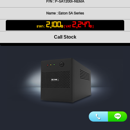
P/N : P-5A1200I-NEMA
Name : Eaton 5A Series
2,100
2,247
ราคา :
฿
[ VAT
฿ ]
Call Stock