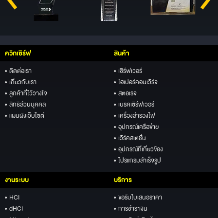
ควิกเซิร์ฟ
สินค้า
• ติดต่อเรา
• เซิร์ฟเวอร์
• เกี่ยวกับเรา
• ไฮเปอร์คอนเวิร์จ
• ลูกค้าที่ไว้วางใจ
• สตอเรจ
• สิทธิส่วนบุคคล
• เบรคเซิร์ฟเวอร์
• แผนผังเว็บไซต์
• เครื่องสำรองไฟ
• อุปกรณ์เครือข่าย
• เวิร์คสเตชั่น
• อุปกรณ์ที่เกี่ยวข้อง
• โปรแกรมสำเร็จรูป
งานระบบ
บริการ
• HCI
• ขอรับใบเสนอราคา
• dHCI
• การชำระเงิน