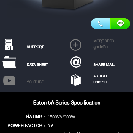
MORE SPEC
SUPPORT
ดูสเปคอื่น
DATA SHEET
SHARE MAIL
ARTICLE
YOUTUBE
บทความ
Eaton 5A Series Specification
RATING :
1500VA/900W
POWER FACTOR :
0.6