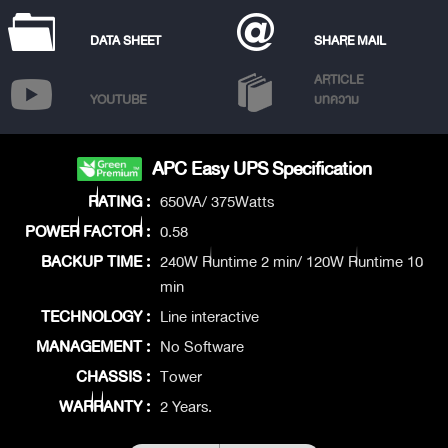
DATA SHEET
SHARE MAIL
ARTICLE
YOUTUBE
บทความ
APC Easy UPS Specification
RATING :
650VA/ 375Watts
POWER FACTOR :
0.58
BACKUP TIME :
240W Runtime 2 min/ 120W Runtime 10
min
TECHNOLOGY :
Line interactive
MANAGEMENT :
No Software
CHASSIS :
Tower
WARRANTY :
2 Years.