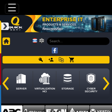
SERVER
VIRTUALIZATION
STORAGE
CYBER
HCI
SECURITY