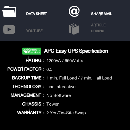
DATA SHEET
SHARE MAIL
ARTICLE
YOUTUBE
บทความ
APC Easy UPS Specification
RATING :
1200VA / 650Watts
POWER FACTOR :
0.5
BACKUP TIME :
1 min. Full Load / 7 min. Half Load
TECHNOLOGY :
Line Interactive
MANAGEMENT :
No Software
CHASSIS :
Tower
WARRANTY :
2 Yrs./On-Site Swap