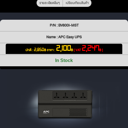
รายละเอียดอื่นๆ
เปรียบเทียบสินค้า
P/N : BV800I-MST
Name : APC Easy UPS
2,100
2,247
ปกติ :
฿
ราคา :
฿
[ VAT
฿ ]
2,850
In Stock