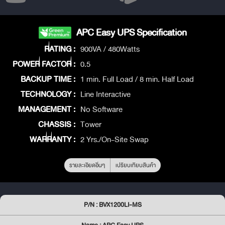
APC Easy UPS Specification
RATING :
900VA / 480Watts
POWER FACTOR :
0.5
BACKUP TIME :
1 min. Full Load / 8 min. Half Load
TECHNOLOGY :
Line Interactive
MANAGEMENT :
No Software
CHASSIS :
Tower
WARRANTY :
2 Yrs./On-Site Swap
รายละเอียดอื่นๆ
เปรียบเทียบสินค้า
P/N : BVX1200LI-MS