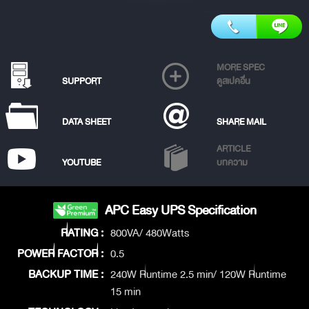
MORE SPEC
SUPPORT
ดูสเปคอื่น
DATA SHEET
SHARE MAIL
ARTICLE
YOUTUBE
บทความ
APC Easy UPS Specification
RATING :
800VA/ 480Watts
POWER FACTOR :
0.5
BACKUP TIME :
240W Runtime 2.5 min/ 120W Runtime
15 min