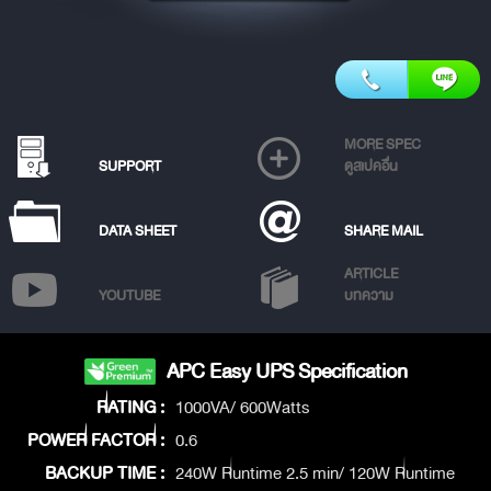
MORE SPEC
SUPPORT
ดูสเปคอื่น
DATA SHEET
SHARE MAIL
ARTICLE
YOUTUBE
บทความ
APC Easy UPS Specification
RATING :
1000VA/ 600Watts
POWER FACTOR :
0.6
BACKUP TIME :
240W Runtime 2.5 min/ 120W Runtime