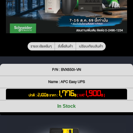
รายละเอียดอื่นๆ
สั่งซื้อสินค้า
เปรียบเทียบสินค้า
P/N : BVX650I-VN
Name : APC Easy UPS
1,776
1,900
ปกติ :
฿
ราคา :
฿
[ VAT
฿ ]
2,100
In Stock