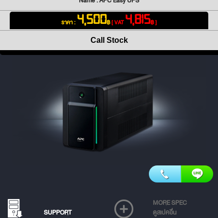
Name : APC Easy UPS
4,500
4,815
ราคา :
฿
[ VAT
฿ ]
Call Stock
MORE SPEC
SUPPORT
ดูสเปคอื่น