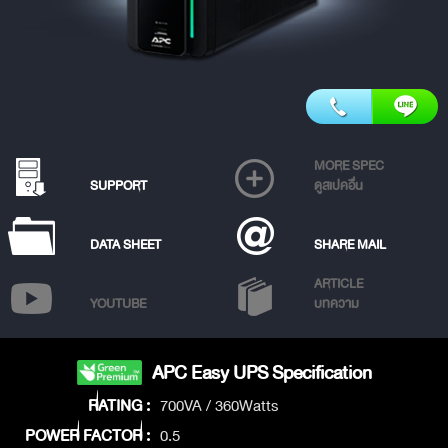
MORE SPEC
SUPPORT
ดูสเปคอื่น
DATA SHEET
SHARE MAIL
ARTICLE
YOUTUBE
บทความ
APC Easy UPS Specification
RATING :
700VA / 360Watts
POWER FACTOR :
0.5