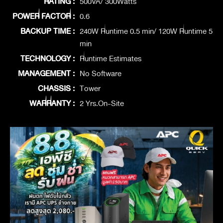
RATING :
500VA/ 300Watts
POWER FACTOR :
0.6
BACKUP TIME :
240W Runtime 0.5 min/ 120W Runtime 5
min
TECHNOLOGY :
Runtime Estimates
MANAGEMENT :
No Software
CHASSIS :
Tower
WARRANTY :
2 Yrs.On-Site