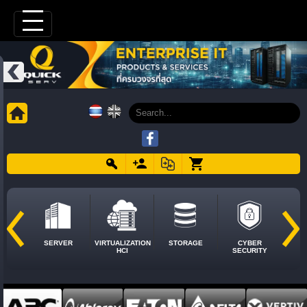
SERVER
VIRTUALIZATION
STORAGE
CYBER
HCI
SECURITY