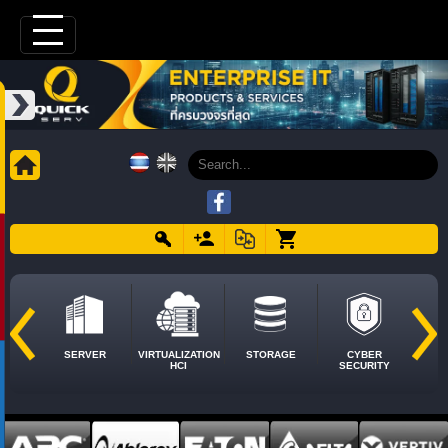
SERVER
VIRTUALIZATION
STORAGE
CYBER
HCI
SECURITY