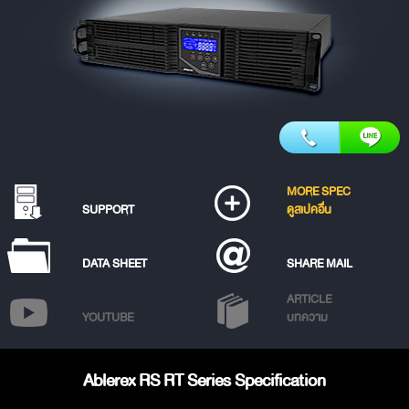
MORE SPEC
SUPPORT
ดูสเปคอื่น
DATA SHEET
SHARE MAIL
ARTICLE
YOUTUBE
บทความ
Ablerex RS RT Series Specification