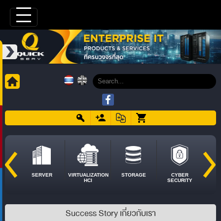
SERVER
VIRTUALIZATION
STORAGE
CYBER
HCI
SECURITY
Success Story เกี่ยวกับเรา