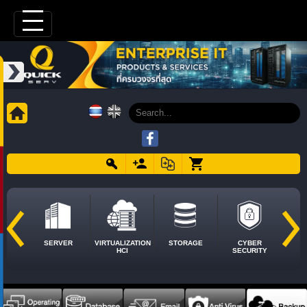
SERVER
VIRTUALIZATION
STORAGE
CYBER
HCI
SECURITY