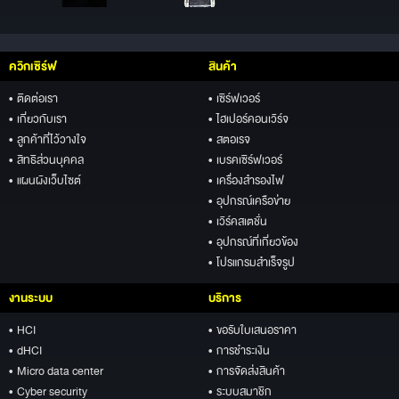
ควิกเซิร์ฟ
สินค้า
• ติดต่อเรา
• เซิร์ฟเวอร์
• เกี่ยวกับเรา
• ไฮเปอร์คอนเวิร์จ
• ลูกค้าที่ไว้วางใจ
• สตอเรจ
• สิทธิส่วนบุคคล
• เบรคเซิร์ฟเวอร์
• แผนผังเว็บไซต์
• เครื่องสำรองไฟ
• อุปกรณ์เครือข่าย
• เวิร์คสเตชั่น
• อุปกรณ์ที่เกี่ยวข้อง
• โปรแกรมสำเร็จรูป
งานระบบ
บริการ
• HCI
• ขอรับใบเสนอราคา
• dHCI
• การชำระเงิน
• Micro data center
• การจัดส่งสินค้า
• Cyber security
• ระบบสมาชิก