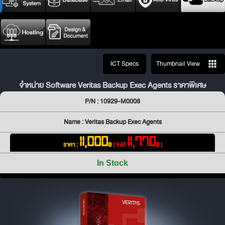
ICT Specs
Thumbnail View
จำหน่าย Software Veritas Backup Exec Agents ราคาพิเศษ
P/N : 10929-M0008
Name : Veritas Backup Exec Agents
11,000
11,770
ราคา :
฿
[ VAT
฿ ]
In Stock