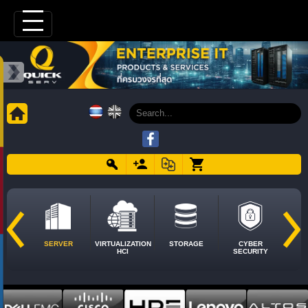
SERVER
VIRTUALIZATION
STORAGE
CYBER
HCI
SECURITY