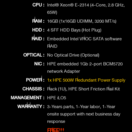
CPU :
Intel® Xeon® E-2314 (4-Core, 2.8 GHz,
65W)
RAM :
16GB (1x16GB UDIMM, 3200 MT/s)
HDD :
4 SFF HDD Bays (Hot Plug)
RAID :
Embedded Intel VROC SATA software
RAID
OPTICAL :
No Optical Drive (Optional)
NIC :
HPE embedded 1Gb 2-port BCM5720
network Adapter
POWER :
1x HPE 500W Redundant Power Supply
CHASSIS :
Rack (1U), HPE Short Friction Rail Kit
MANAGEMENT :
HPE iLO5
WARRANTY :
3-Years parts, 1-Year labor, 1-Year
onsite support with next business day
response
FREE!!!