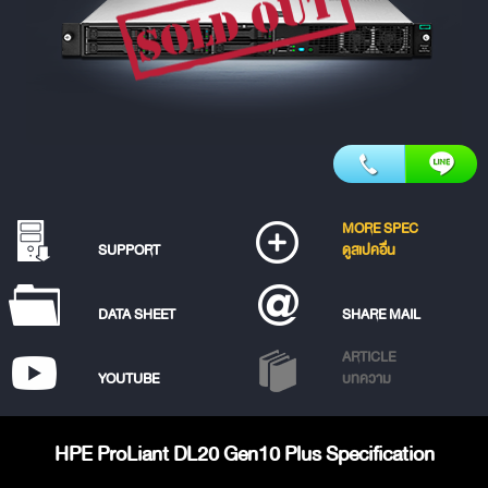
MORE SPEC
SUPPORT
ดูสเปคอื่น
DATA SHEET
SHARE MAIL
ARTICLE
YOUTUBE
บทความ
HPE ProLiant DL20 Gen10 Plus Specification