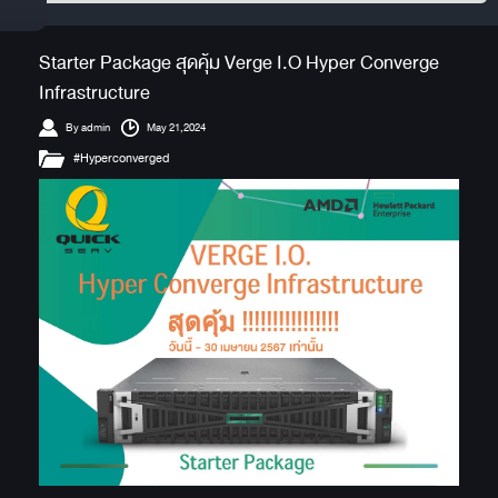
Starter Package สุดคุ้ม Verge I.O Hyper Converge
Infrastructure
By admin
May 21,2024
#Hyperconverged