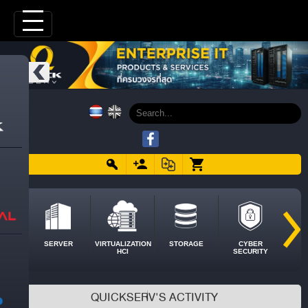
SERVER
VIRTUALIZATION
STORAGE
CYBER
HCI
SECURITY
QUICKSERV'S ACTIVITY