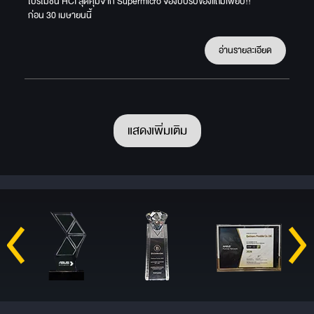
โปรโมชัน HCI สุดคุ้มจาก Supermicro จองปั๊บรับของแถมเพียบ!!
ก่อน 30 เมษายนนี้
อ่านรายละเอียด
แสดงเพิ่มเติม