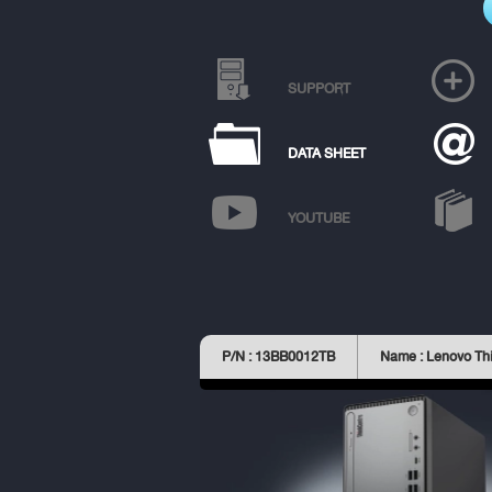
SUPPORT
DATA SHEET
YOUTUBE
P/N : 13BB0012TB
Name : Lenovo Th