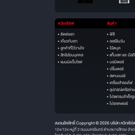
ควิกเซิร์ฟ
สินค้า
• ติดต่อเรา
• พีซี
• เกี่ยวกับเรา
• ออร์อินวัน
• ลูกค้าที่ไว้วางใจ
• โน๊ตบุค
• สิทธิส่วนบุคคล
• แท็บเลท และ มือถ
• แผนผังเว็บไซต์
• มอนิเตอร์
• ปริ้นเตอร์
• สแกนเนอร์
• เครื่องสำรองไฟ
• อุปกรณ์เครือข่าย
• โปรแกรมสำเร็จรู
• โปรเจคเตอร์
สงวนลิขสิทธิ์ Copyright © 2026 บริษัท ควิกเซิร์
124/124 หมู่ที่ 2 ถนนนครอินทร์ ตำบลบางสีทอง อำเ