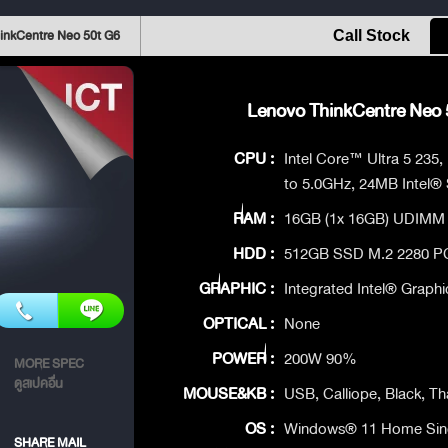
inkCentre Neo 50t G6
Call Stock
Lenovo ThinkCentre Neo 5
CPU :
Intel Core™ Ultra 5 235,
to 5.0GHz, 24MB Intel®
RAM :
16GB (1x 16GB) UDIMM
HDD :
512GB SSD M.2 2280 P
GRAPHIC :
Integrated Intel® Graphi
OPTICAL :
None
POWER :
200W 90%
MORE SPEC
ดูสเปคอื่น
MOUSE&KB :
USB, Calliope, Black, Th
OS :
Windows® 11 Home Sing
SHARE MAIL