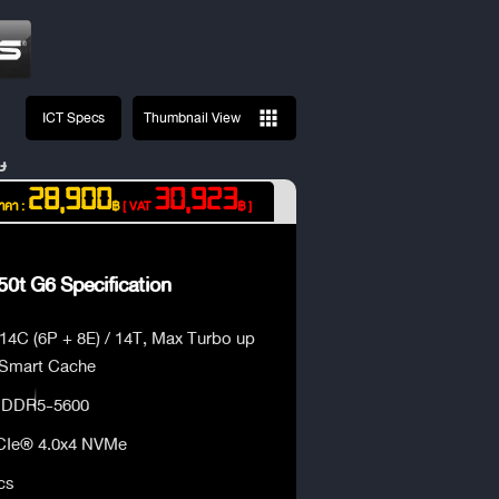
ICT Specs
Thumbnail View
ษ
28,900
30,923
าคา :
฿
[ VAT
฿ ]
0t G6 Specification
 14C (6P + 8E) / 14T, Max Turbo up
 Smart Cache
 DDR5-5600
CIe® 4.0x4 NVMe
cs