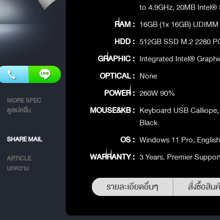
to 4.9GHz, 20MB Intel®
RAM :
16GB (1x 16GB) UDIMM
HDD :
512GB SSD M.2 2280 PC
GRAPHIC :
Integrated Intel® Graphi
OPTICAL :
None
POWER :
260W 90%
MORE SPEC
MOUSE&KB :
Keyboard USB Calliope, 
ดูสเปคอื่น
Black
OS :
Windows 11 Pro, English
SHARE MAIL
WARRANTY :
3 Years. Premier Suppor
ARTICLE
บทความ
รายละเอียดอื่นๆ
สั่งซื้อสินค