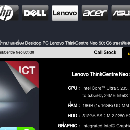
จำหน่ายเครื่อง Desktop PC Lenovo ThinkCentre Neo 50t G6 ราคาพิเศ
inkCentre Neo 50t G6
Call Stock
ร
Lenovo ThinkCentre Neo 5
CPU :
Intel Core™ Ultra 5 235,
to 5.0GHz, 24MB Intel®
RAM :
16GB (1x 16GB) UDIMM
HDD :
512GB SSD M.2 2280 P
GRAPHIC :
Integrated Intel® Graphi