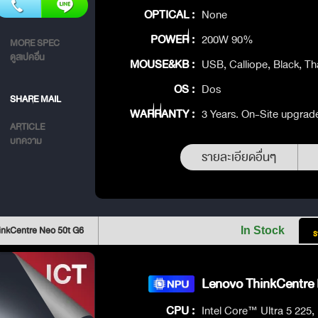
OPTICAL :
None
POWER :
200W 90%
MORE SPEC
ดูสเปคอื่น
MOUSE&KB :
USB, Calliope, Black, Th
OS :
Dos
SHARE MAIL
WARRANTY :
3 Years. On-Site upgrad
ARTICLE
บทความ
รายละเอียดอื่นๆ
inkCentre Neo 50t G6
In Stock
ร
Lenovo ThinkCentre 
CPU :
Intel Core™ Ultra 5 225,