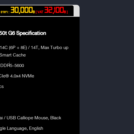
30,000
32,100
ราคา :
฿
[ VAT
฿ ]
0t G6 Specification
 14C (6P + 8E) / 14T, Max Turbo up
 Smart Cache
 DDR5-5600
CIe® 4.0x4 NVMe
cs
ai / USB Calliope Mouse, Black
le Language, English