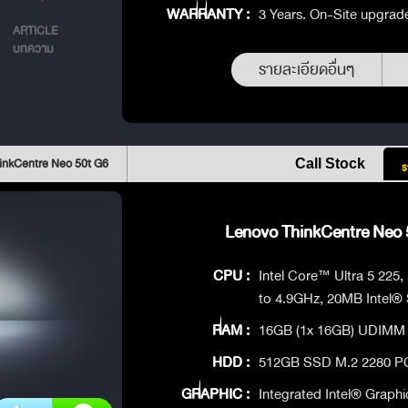
WARRANTY :
3 Years. On-Site upgrad
ARTICLE
บทความ
รายละเอียดอื่นๆ
inkCentre Neo 50t G6
Call Stock
ร
Lenovo ThinkCentre Neo 5
CPU :
Intel Core™ Ultra 5 225,
to 4.9GHz, 20MB Intel®
RAM :
16GB (1x 16GB) UDIMM
HDD :
512GB SSD M.2 2280 P
GRAPHIC :
Integrated Intel® Graphi