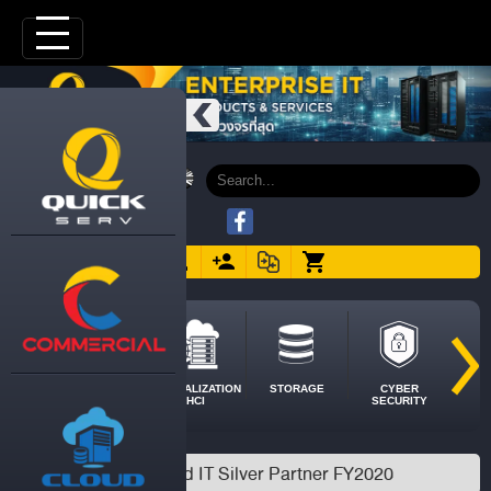
SERVER
VIRTUALIZATION
STORAGE
CYBER
HCI
SECURITY
HPE Hybrid IT Silver Partner FY2020