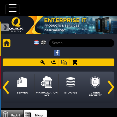
SERVER
VIRTUALIZATION
STORAGE
CYBER
HCI
SECURITY