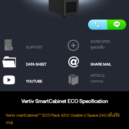
MORE SPEC
SUPPORT
ดูสเปคอื่น
DATA SHEET
SHARE MAIL
ARTICLE
YOUTUBE
บทความ
Vertiv SmartCabinet ECO Specification
Vertiv martCabinet™ ECO Rack 42U/ Usable U Space 24U (พื้นที่ใช้
งาน)