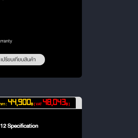
rranty
เปรียบเทียบสินค้า
44,900
48,043
าคา :
฿
[ VAT
฿ ]
12 Specification