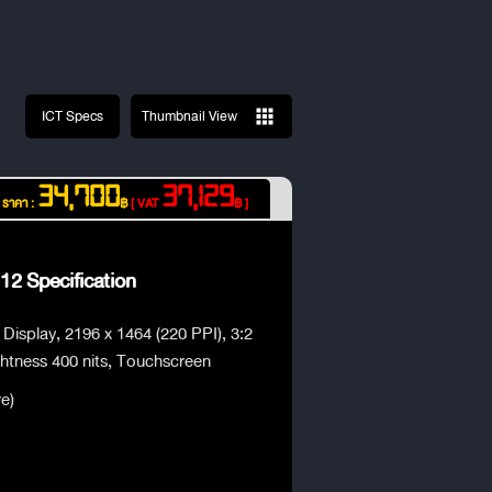
ICT Specs
Thumbnail View
34,700
37,129
ราคา :
฿
[ VAT
฿ ]
12 Specification
isplay, 2196 x 1464 (220 PPI), 3:2
ghtness 400 nits, Touchscreen
e)