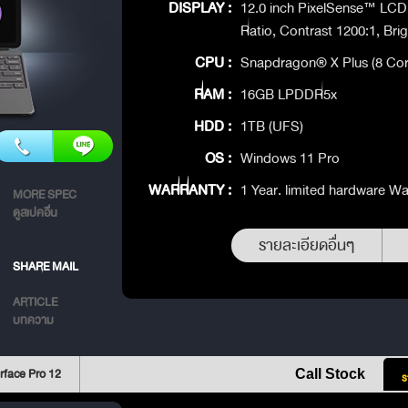
DISPLAY :
12.0 inch PixelSense™ LCD D
Ratio, Contrast 1200:1, Bri
CPU :
Snapdragon® X Plus (8 Cor
RAM :
16GB LPDDR5x
HDD :
1TB (UFS)
OS :
Windows 11 Pro
WARRANTY :
1 Year. limited hardware Wa
MORE SPEC
ดูสเปคอื่น
รายละเอียดอื่นๆ
SHARE MAIL
ARTICLE
บทความ
rface Pro 12
Call Stock
ร