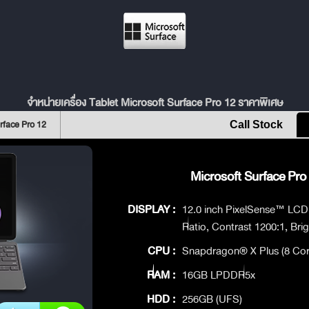
จำหน่ายเครื่อง Tablet Microsoft Surface Pro 12 ราคาพิเศษ
rface Pro 12
Call Stock
Microsoft Surface Pro 
DISPLAY :
12.0 inch PixelSense™ LCD D
Ratio, Contrast 1200:1, Bri
CPU :
Snapdragon® X Plus (8 Cor
RAM :
16GB LPDDR5x
HDD :
256GB (UFS)