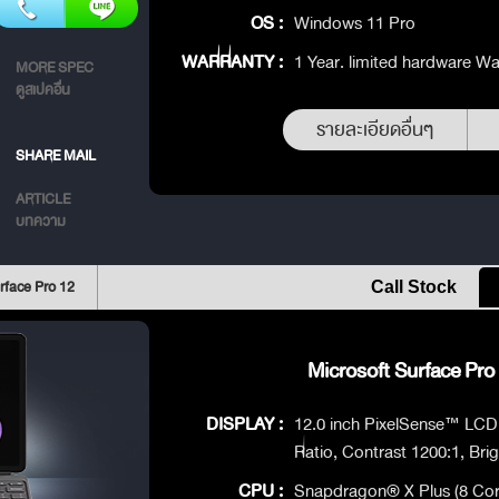
OS :
Windows 11 Pro
WARRANTY :
1 Year. limited hardware Wa
MORE SPEC
ดูสเปคอื่น
รายละเอียดอื่นๆ
SHARE MAIL
ARTICLE
บทความ
rface Pro 12
Call Stock
Microsoft Surface Pro 
DISPLAY :
12.0 inch PixelSense™ LCD D
Ratio, Contrast 1200:1, Bri
CPU :
Snapdragon® X Plus (8 Cor