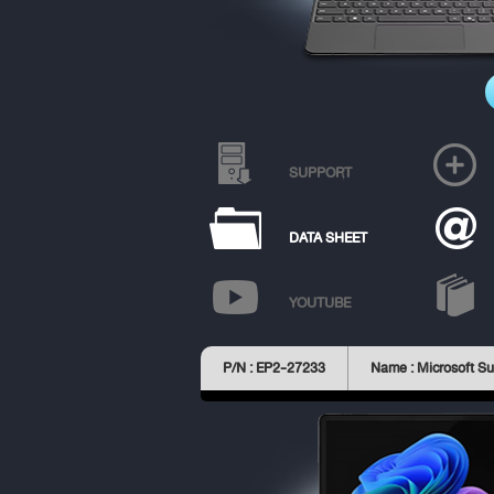
SUPPORT
DATA SHEET
YOUTUBE
P/N : EP2-27233
Name : Microsoft Su