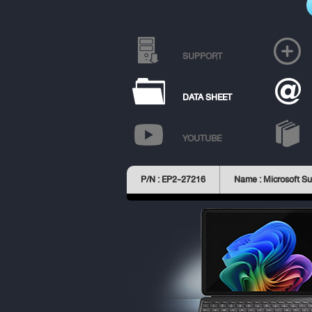
SUPPORT
DATA SHEET
YOUTUBE
P/N : EP2-27216
Name : Microsoft Su