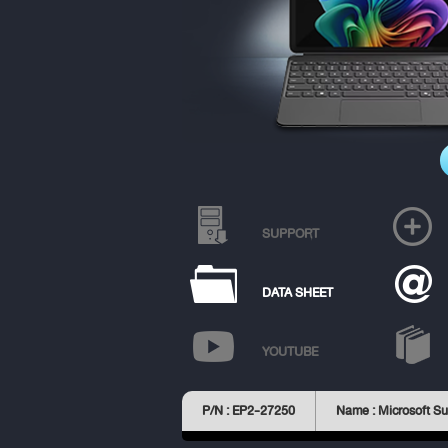
SUPPORT
DATA SHEET
YOUTUBE
P/N : EP2-27250
Name : Microsoft Su