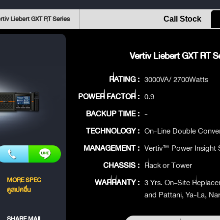
rtiv Liebert GXT RT Series
Call Stock
Vertiv Liebert GXT RT Se
RATING :
3000VA/ 2700Watts
POWER FACTOR :
0.9
BACKUP TIME :
-
TECHNOLOGY :
On-Line Double Conve
MANAGEMENT :
Vertiv™ Power Insight 
CHASSIS :
Rack or Tower
MORE SPEC
WARRANTY :
3 Yrs. On-Site Replace
ดูสเปคอื่น
and Pattani, Ya-La, Na
SHARE MAIL