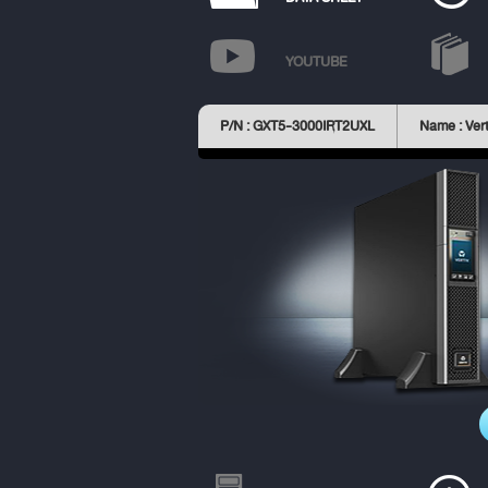
YOUTUBE
P/N : GXT5-3000IRT2UXL
Name : Vert