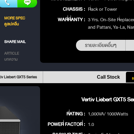
CHASSIS :
Rack or Tower
MORE SPEC
WARRANTY :
3 Yrs. On-Site Replace
ดูสเปคอื่น
and Pattani, Ya-La, Na
SHARE MAIL
รายละเอียดอื่นๆ
ARTICLE
บทความ
iv Liebert GXT5 Series
Call Stock
ร
Vertiv Liebert GXT5 Ser
RATING :
1,000VA/ 1000Watts
POWER FACTOR :
1.0