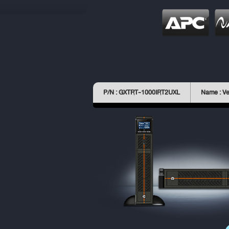
P/N : GXTRT-1000IRT2UXL
Name : Ve