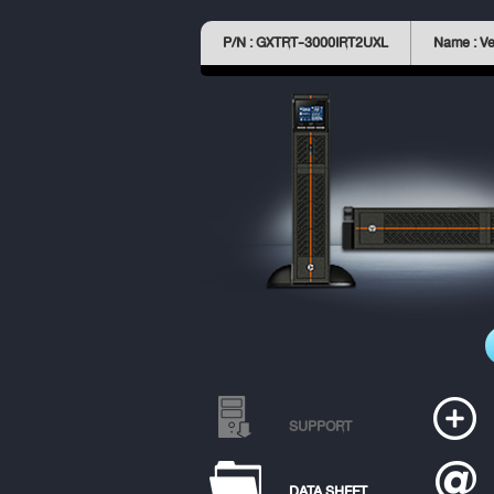
P/N : GXTRT-3000IRT2UXL
Name : Ve
SUPPORT
DATA SHEET