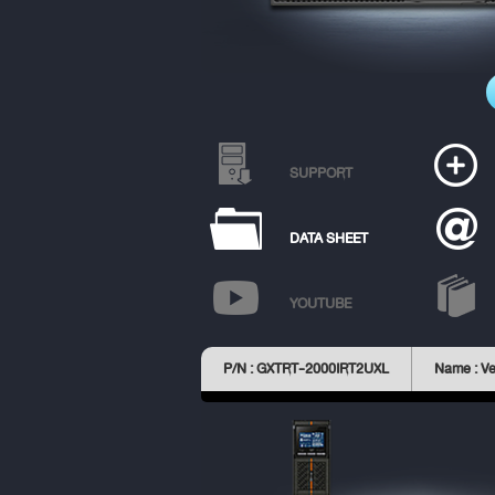
SUPPORT
DATA SHEET
YOUTUBE
P/N : GXTRT-2000IRT2UXL
Name : Ve