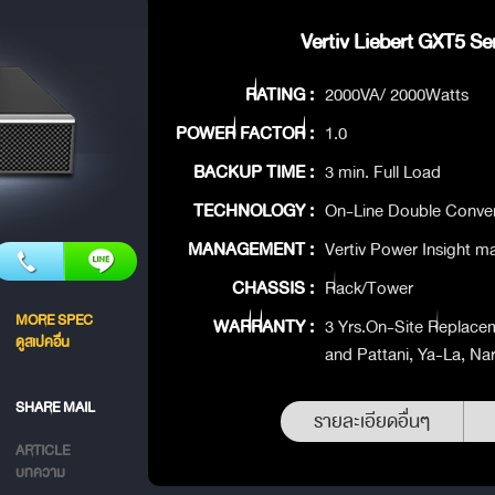
Vertiv Liebert GXT5 Ser
RATING :
2000VA/ 2000Watts
POWER FACTOR :
1.0
BACKUP TIME :
3 min. Full Load
TECHNOLOGY :
On-Line Double Conve
MANAGEMENT :
Vertiv Power Insight 
CHASSIS :
Rack/Tower
MORE SPEC
WARRANTY :
3 Yrs.On-Site Replacem
ดูสเปคอื่น
and Pattani, Ya-La, Na
SHARE MAIL
รายละเอียดอื่นๆ
ARTICLE
บทความ