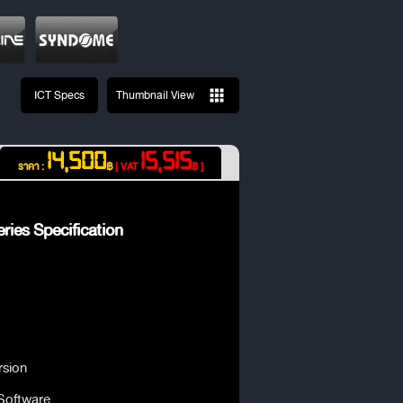
ICT Specs
Thumbnail View
14,500
15,515
ราคา :
฿
[ VAT
฿ ]
ries Specification
rsion
Software