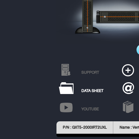
SUPPORT
DATA SHEET
YOUTUBE
P/N : GXT5-2000IRT2UXL
Name : Vert