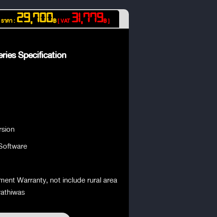
29,700
31,779
ราคา :
฿
[ VAT
฿ ]
ries Specification
rsion
Software
ment Warranty, not include rural area
rathiwas