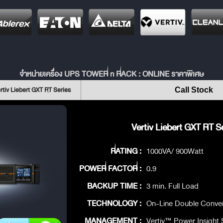
จำหน่ายเครื่อง UPS TOWER n RACK : ONLINE ราคาพิเศษ
rtiv Liebert GXT RT Series
Call Stock
Vertiv Liebert GXT RT Se
RATING :
1000VA/ 900Watt
POWER FACTOR :
0.9
BACKUP TIME :
3 min. Full Load
TECHNOLOGY :
On-Line Double Conve
MANAGEMENT :
Vertiv™ Power Insight 