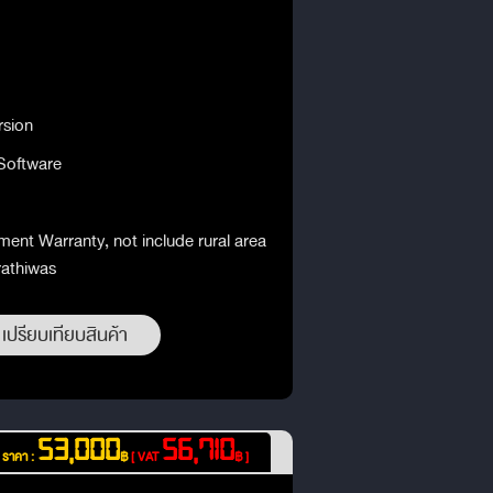
rsion
Software
ment Warranty, not include rural area
rathiwas
เปรียบเทียบสินค้า
53,000
56,710
ราคา :
฿
[ VAT
฿ ]