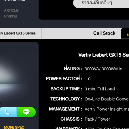
รายละเอียดอื่นๆ
ARTICLE
บทความ
iv Liebert GXT5 Series
Call Stock
ร
Vertiv Liebert GXT5 Ser
RATING :
3000VA/ 3000Watts
POWER FACTOR :
1.0
BACKUP TIME :
3 min. Full Load
TECHNOLOGY :
On-Line Double Conve
MANAGEMENT :
Vertiv Power Insight 
CHASSIS :
Rack / Tower
MORE SPEC