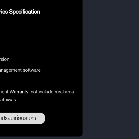
ies Specification
rsion
management software
ent Warranty, not include rural area
rathiwas
เปรียบเทียบสินค้า