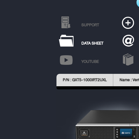
SUPPORT
DATA SHEET
YOUTUBE
P/N : GXT5-1000IRT2UXL
Name : Vert