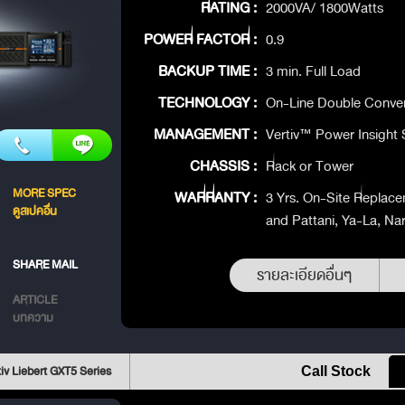
RATING :
2000VA/ 1800Watts
POWER FACTOR :
0.9
BACKUP TIME :
3 min. Full Load
TECHNOLOGY :
On-Line Double Conve
MANAGEMENT :
Vertiv™ Power Insight 
CHASSIS :
Rack or Tower
MORE SPEC
WARRANTY :
3 Yrs. On-Site Replace
ดูสเปคอื่น
and Pattani, Ya-La, Na
SHARE MAIL
รายละเอียดอื่นๆ
ARTICLE
บทความ
iv Liebert GXT5 Series
Call Stock