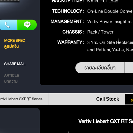
BACKUP TIME :
6 min. Full Load
TECHNOLOGY :
On-Line Double Conve
MANAGEMENT :
Vertiv Power Insight 
CHASSIS :
Rack / Tower
MORE SPEC
WARRANTY :
3 Yrs. On-Site Replace
ดูสเปคอื่น
and Pattani, Ya-La, Na
SHARE MAIL
รายละเอียดอื่นๆ
ARTICLE
บทความ
rtiv Liebert GXT RT Series
Call Stock
ร
Vertiv Liebert GXT RT Se