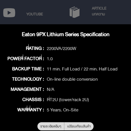
ARTICLE
YOUTUBE
บทความ
Eaton 9PX Lithium Series Specification
RATING :
2200VA/2200W
POWER FACTOR :
1.0
BACKUP TIME :
11 min. Full Load / 22 min. Half Load
TECHNOLOGY :
On-line double conversion
MANAGEMENT :
N/A
CHASSIS :
RT2U (tower/rack 2U)
WARRANTY :
5 Years. On-Site
รายละเอียดอื่นๆ
เปรียบเทียบสินค้า