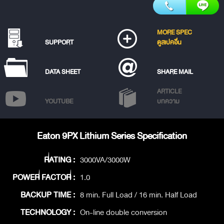
MORE SPEC
SUPPORT
ดูสเปคอื่น
DATA SHEET
SHARE MAIL
ARTICLE
YOUTUBE
บทความ
Eaton 9PX Lithium Series Specification
RATING :
3000VA/3000W
POWER FACTOR :
1.0
BACKUP TIME :
8 min. Full Load / 16 min. Half Load
TECHNOLOGY :
On-line double conversion