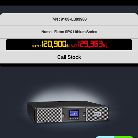
P/N : 9103-LB83988
Name : Eaton 9PX Lithium Series
120,900
129,363
ราคา :
฿
[ VAT
฿ ]
Call Stock