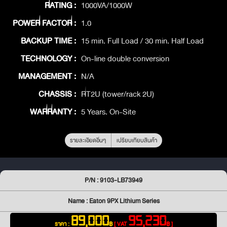
RATING :
1000VA/1000W
POWER FACTOR :
1.0
BACKUP TIME :
15 min. Full Load / 30 min. Half Load
TECHNOLOGY :
On-line double conversion
MANAGEMENT :
N/A
CHASSIS :
RT2U (tower/rack 2U)
WARRANTY :
5 Years. On-Site
รายละเอียดอื่นๆ
เปรียบเทียบสินค้า
P/N : 9103-LB73949
Name : Eaton 9PX Lithium Series
89,000
95,230
ราคา :
฿
[ VAT
฿ ]