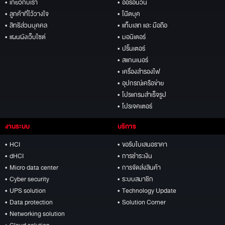
• เกี่ยวกับเรา
• ออร์อินวัน
• ลูกค้าที่ไว้วางใจ
• โน๊ตบุค
• สิทธิส่วนบุคคล
• แท็บเลท และ มือถือ
• แผนผังเว็บไซต์
• มอนิเตอร์
• ปริ้นเตอร์
• สแกนเนอร์
• เครื่องสำรองไฟ
• อุปกรณ์เครือข่าย
• โปรแกรมสำเร็จรูป
• โปรเจคเตอร์
งานระบบ
บริการ
• HCI
• ขอรับใบเสนอราคา
• dHCI
• การชำระเงิน
• Micro data center
• การจัดส่งสินค้า
• Cyber security
• ระบบสมาชิก
• UPS solution
• Technology Update
• Data protection
• Solution Corner
• Networking solution