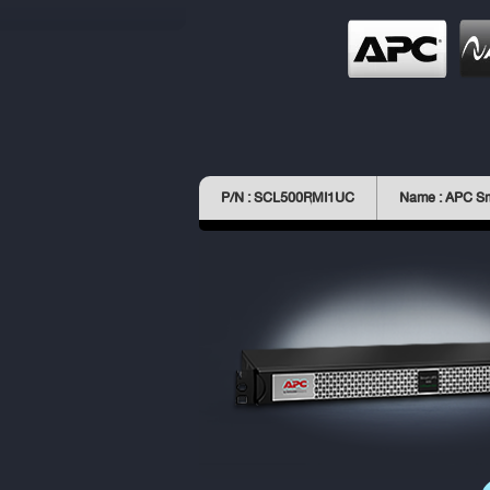
P/N : SCL500RMI1UC
Name : APC S