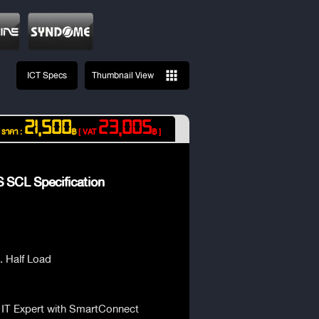
ICT Specs
Thumbnail View
21,500
23,005
ราคา :
฿
[ VAT
฿ ]
 SCL Specification
n. Half Load
IT Expert with SmartConnect