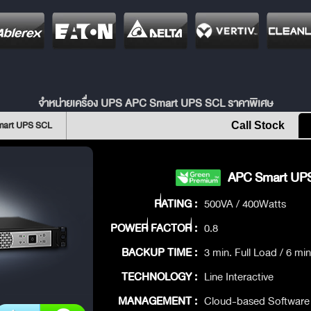
จำหน่ายเครื่อง UPS APC Smart UPS SCL ราคาพิเศษ
mart UPS SCL
Call Stock
APC Smart UPS
RATING :
500VA / 400Watts
POWER FACTOR :
0.8
BACKUP TIME :
3 min. Full Load / 6 mi
TECHNOLOGY :
Line Interactive
MANAGEMENT :
Cloud-based Software 