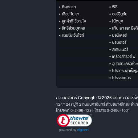
• ติดต่อเรา
• พีซี
• เกี่ยวกับเรา
• ออร์อินวัน
• ลูกค้าที่ไว้วางใจ
• โน๊ตบุค
• สิทธิส่วนบุคคล
• แท็บเลท และ มือถ
• แผนผังเว็บไซต์
• มอนิเตอร์
• ปริ้นเตอร์
• สแกนเนอร์
• เครื่องสำรองไฟ
• อุปกรณ์เครือข่าย
• โปรแกรมสำเร็จรู
• โปรเจคเตอร์
สงวนลิขสิทธิ์ Copyright © 2026 บริษัท ควิกเซิร์
124/124 หมู่ที่ 2 ถนนนครอินทร์ ตำบลบางสีทอง อำเ
โทรศัพท์ 0-2496-1234 โทรสาร 0-2496-1001