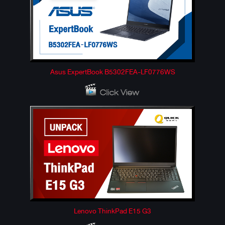
Asus ExpertBook B5302FEA-LF0776WS
Lenovo ThinkPad E15 G3