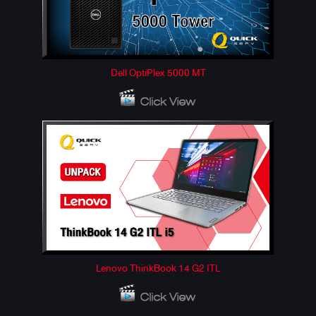
Dell OptiPlex 5000 MT
Lenovo ThinkBook 14 G2 ITL