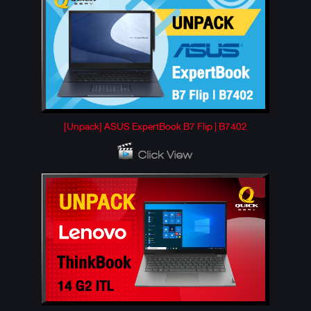
[Unpack] ASUS ExpertBook B7 Flip | B7402