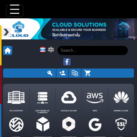
CO-LOCATION
SOFTWARE AS
GOOGLE CLOUD
AWS
HUAWEI CLOUD
A SERVICE