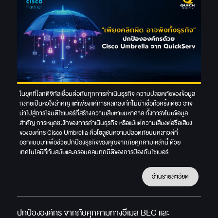
ในยุคที่โลกดิจิทัลเชื่อมต่อกับทุกการดำเนินธุรกิจ ความปลอดภัยของข้อมูล
กลายเป็นหัวใจสำคัญ แต่เพียงแค่การคลิกลิงก์ที่ไม่น่าเชื่อถือครั้งเดียว อาจ
นำไปสู่การโจมตีไซเบอร์ที่สร้างความเสียหายมหาศาล ทั้งการขโมยข้อมูล
สำคัญ การหยุดชะงักของการดำเนินธุรกิจ หรือแม้แต่ความเสี่ยงต่อชื่อเสียง
ขององค์กร Cisco Umbrella คือโซลูชันความปลอดภัยบนคลาวด์ที่
ออกแบบมาเพื่อช่วยปกป้องธุรกิจของคุณจากภัยคุกคามเหล่านี้ ด้วย
เทคโนโลยีที่ทันสมัยและครอบคลุมทุกมิติของการป้องกันไซเบอร์
อ่านรายละเอียด
ปกป้ององค์กร จากภัยคุกคามทางอีเมล BEC และ