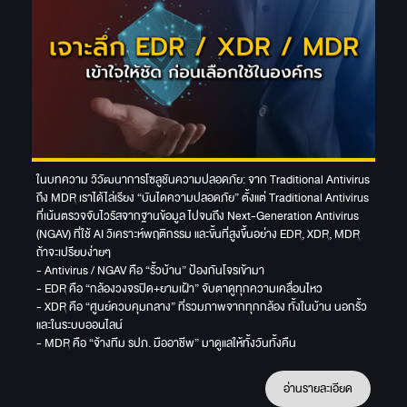
ในบทความ วิวัฒนาการโซลูชันความปลอดภัย: จาก Traditional Antivirus
ถึง MDR เราได้ไล่เรียง “บันไดความปลอดภัย” ตั้งแต่ Traditional Antivirus
ที่เน้นตรวจจับไวรัสจากฐานข้อมูล ไปจนถึง Next-Generation Antivirus
(NGAV) ที่ใช้ AI วิเคราะห์พฤติกรรม และขั้นที่สูงขึ้นอย่าง EDR, XDR, MDR
ถ้าจะเปรียบง่ายๆ
- Antivirus / NGAV คือ “รั้วบ้าน” ป้องกันโจรเข้ามา
- EDR คือ “กล้องวงจรปิด+ยามเฝ้า” จับตาดูทุกความเคลื่อนไหว
- XDR คือ “ศูนย์ควบคุมกลาง” ที่รวมภาพจากทุกกล้อง ทั้งในบ้าน นอกรั้ว
และในระบบออนไลน์
- MDR คือ “จ้างทีม รปภ. มืออาชีพ” มาดูแลให้ทั้งวันทั้งคืน
อ่านรายละเอียด