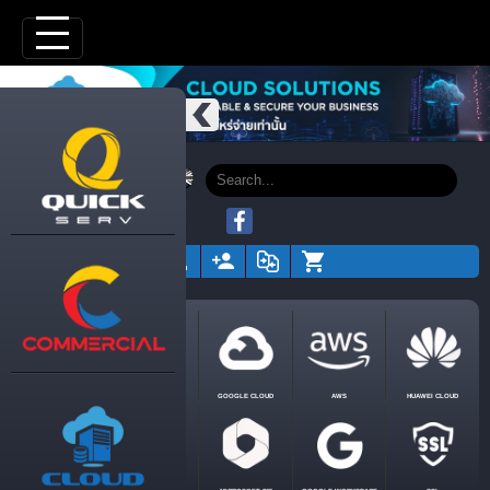
CO-LOCATION
SOFTWARE AS
GOOGLE CLOUD
AWS
HUAWEI CLOUD
A SERVICE