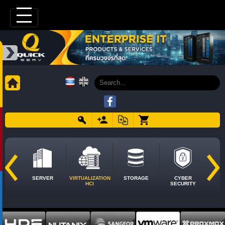
SERVER
VIRTUALIZATION
STORAGE
CYBER
HCI
SECURITY