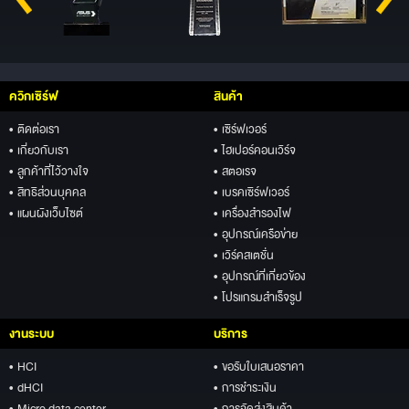
ควิกเซิร์ฟ
สินค้า
• ติดต่อเรา
• เซิร์ฟเวอร์
• เกี่ยวกับเรา
• ไฮเปอร์คอนเวิร์จ
• ลูกค้าที่ไว้วางใจ
• สตอเรจ
• สิทธิส่วนบุคคล
• เบรคเซิร์ฟเวอร์
• แผนผังเว็บไซต์
• เครื่องสำรองไฟ
• อุปกรณ์เครือข่าย
• เวิร์คสเตชั่น
• อุปกรณ์ที่เกี่ยวข้อง
• โปรแกรมสำเร็จรูป
งานระบบ
บริการ
• HCI
• ขอรับใบเสนอราคา
• dHCI
• การชำระเงิน
• Micro data center
• การจัดส่งสินค้า