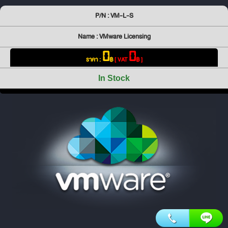
P/N : VM-L-S
Name : VMware Licensing
0
0
ราคา :
฿
[ VAT
฿ ]
In Stock