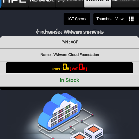
ICT Specs
Thumbnail View
จำหน่ายเครื่อง WMware ราคาพิเศษ
P/N : VCF
Name : VMware Cloud Foundation
0
0
ราคา :
฿
[ VAT
฿ ]
In Stock